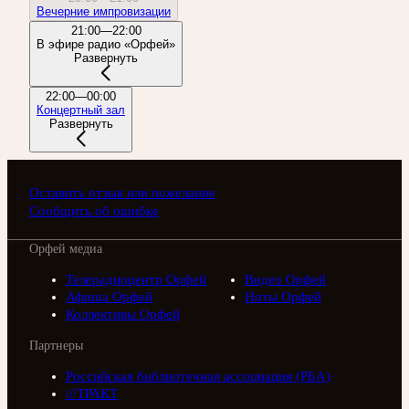
Вечерние импровизации
21:00—22:00
В эфире радио «Орфей»
Развернуть
22:00—00:00
Концертный зал
Развернуть
Оставить отзыв или пожелание
Сообщить об ошибке
Орфей медиа
Телерадиоцентр Орфей
Видео Орфей
Афиша Орфей
Ноты Орфей
Коллективы Орфей
Партнеры
Российская библиотечная ассоциация (РБА)
///ТРАКТ