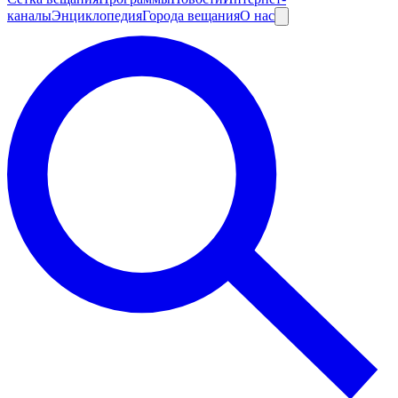
каналы
Энциклопедия
Города вещания
О нас