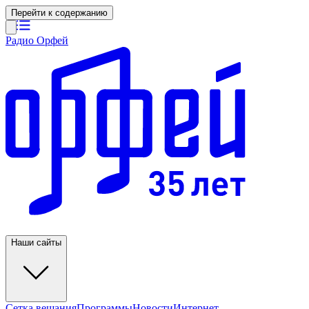
Перейти к содержанию
Радио Орфей
Наши сайты
Сетка вещания
Программы
Новости
Интернет-