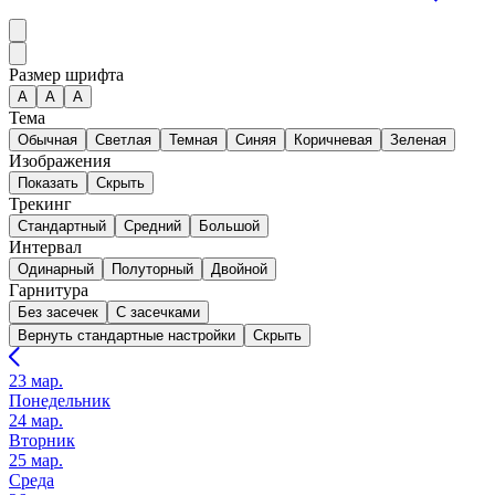
Размер шрифта
А
A
A
Тема
Обычная
Светлая
Темная
Синяя
Коричневая
Зеленая
Изображения
Показать
Скрыть
Трекинг
Стандартный
Средний
Большой
Интервал
Одинарный
Полуторный
Двойной
Гарнитура
Без засечек
С засечками
Вернуть стандартные настройки
Скрыть
23 мар.
Понедельник
24 мар.
Вторник
25 мар.
Среда