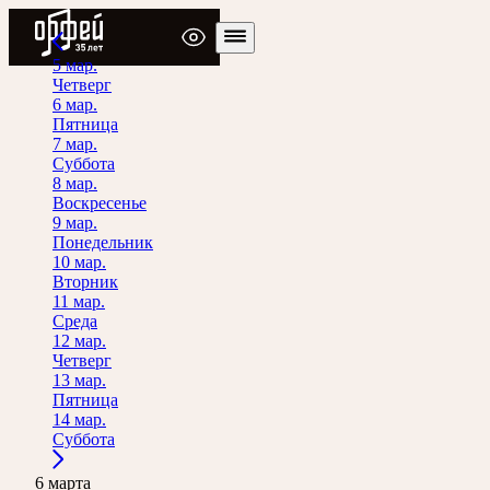
Радио Орфей
5 мар.
Четверг
6 мар.
Пятница
7 мар.
Суббота
8 мар.
Воскресенье
9 мар.
Понедельник
10 мар.
Вторник
11 мар.
Среда
12 мар.
Четверг
13 мар.
Пятница
14 мар.
Суббота
6 марта