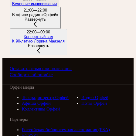
Вечерние импровизации
21:00—22:00
В эфире радио «Орфей»
Развернуть
22:00—00:00
Концертный зал
К 90-летию Лорина Маазеля
Развернуть
Оставить отзыв или пожелание
Сообщить об ошибке
Орфей медиа
Телерадиоцентр Орфей
Видео Орфей
Афиша Орфей
Ноты Орфей
Коллективы Орфей
Партнеры
Российская библиотечная ассоциация (РБА)
///ТРАКТ