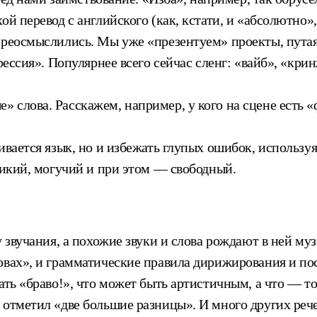
ой перевод с английского (как, кстати, и «абсолютно»
ереосмыслились. Мы уже «презентуем» проекты, путая
грессия». Популярнее всего сейчас сленг: «вайб», «к
 слова. Расскажем, например, у кого на сцене есть «
ивается язык, но и избежать глупых ошибок, используя
ликий, могучий и при этом — свободный.
у звучания, а похожие звуки и слова рождают в ней му
овах», и грамматические правила дирижирования и по
ать «браво!», что может быть артистичным, а что — т
 отметил «две большие разницы». И много других рече