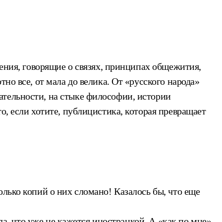
жения, говорящие о связях, принципах общежития,
но все, от мала до велика. От «русского народа»
ательности, на стыке философии, истории
о, если хотите, публицистика, которая превращает
лько копий о них сломано! Казалось бы, что еще
ла, что уже не кажется иностранкой. А «как по мне»