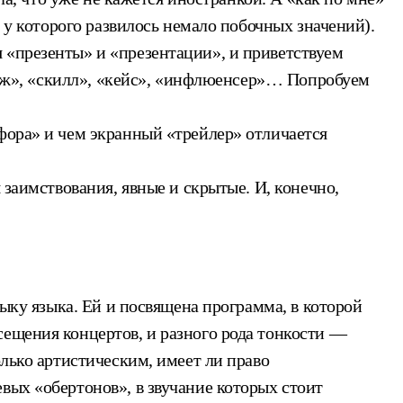
, у которого развилось немало побочных значений).
 «презенты» и «презентации», и приветствуем
ринж», «скилл», «кейс», «инфлюенсер»… Попробуем
фора» и чем экранный «трейлер» отличается
 заимствования, явные и скрытые. И, конечно,
зыку языка. Ей и посвящена программа, в которой
сещения концертов, и разного рода тонкости —
олько артистическим, имеет ли право
вых «обертонов», в звучание которых стоит