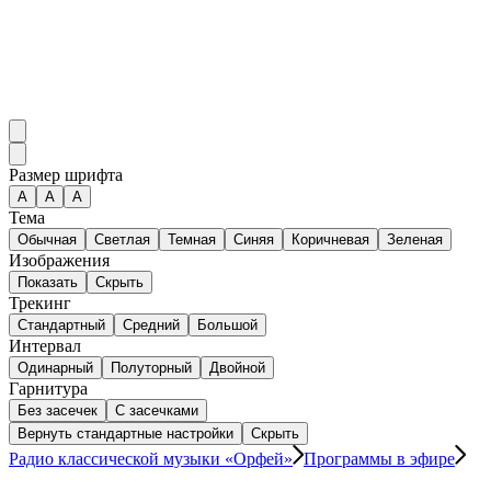
Размер шрифта
А
A
A
Тема
Обычная
Светлая
Темная
Синяя
Коричневая
Зеленая
Изображения
Показать
Скрыть
Трекинг
Стандартный
Средний
Большой
Интервал
Одинарный
Полуторный
Двойной
Гарнитура
Без засечек
С засечками
Вернуть стандартные настройки
Скрыть
Радио классической музыки «Орфей»
Программы в эфире