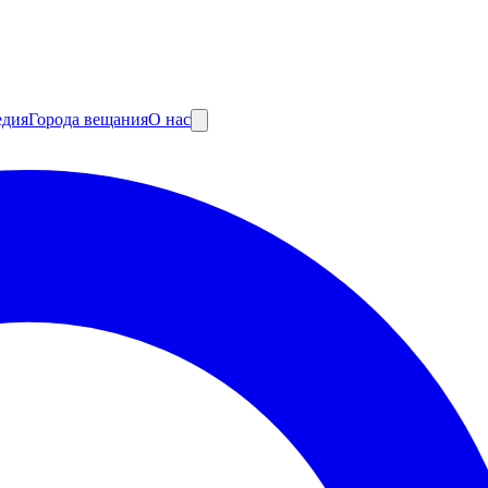
едия
Города вещания
О нас