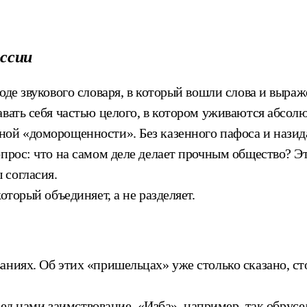
оссии
оде звукового словаря, в который вошли слова и выра
вать себя частью целого, в котором уживаются абсолют
ной «доморощенности». Без казенного пафоса и назид
прос: что на самом деле делает прочным общество? Эт
 согласия.
оторый объединяет, а не разделяет.
ниях. Об этих «пришельцах» уже столько сказано, сто
еред нами заимствование. «Изба», например, так обрусе