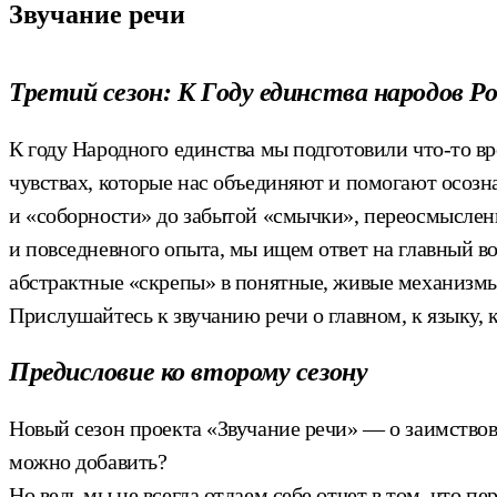
Звучание речи
Третий сезон: К Году единства народов Р
К году Народного единства мы подготовили что-то вр
чувствах, которые нас объединяют и помогают осозна
и «соборности» до забытой «смычки», переосмыслен
и повседневного опыта, мы ищем ответ на главный во
абстрактные «скрепы» в понятные, живые механизмы
Прислушайтесь к звучанию речи о главном, к языку, к
Предисловие ко второму сезону
Новый сезон проекта «Звучание речи» — о заимствова
можно добавить?
Но ведь мы не всегда отдаем себе отчет в том, что п