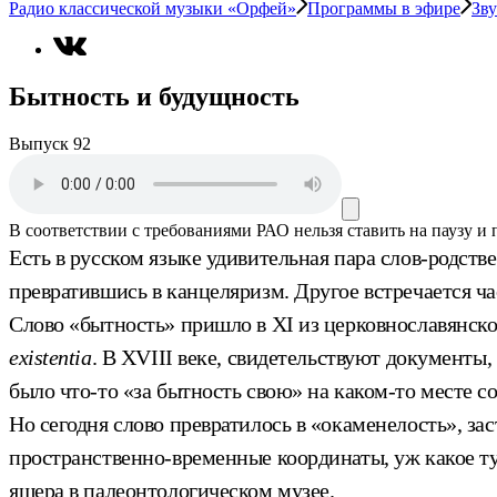
Радио классической музыки «Орфей»
Программы в эфире
Зву
Бытность и будущность
Выпуск 92
В соответствии с требованиями
РАО
нельзя ставить на паузу и
Есть в русском языке удивительная пара слов-родств
превратившись в канцеляризм. Другое встречается ча
Слово «бытность» пришло в XI из церковнославянског
existentia
. В XVIII веке, свидетельствуют документы
было что-то «за бытность свою» на каком-то месте со
Но сегодня слово превратилось в «окаменелость», за
пространственно-временные координаты, уж какое тут
ящера в палеонтологическом музее.