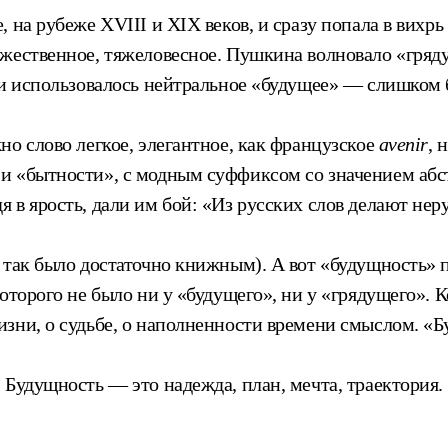
 на рубеже XVIII и XIX веков, и сразу попала в вих
ржественное, тяжеловесное. Пушкина волновало «гряд
ечи использовалось нейтральное «будущее» — слишком
но слово легкое, элегантное, как французское
avenir
, 
и «бытности», с модным суффиксом со значением абс
 в ярость, дали им бой: «Из русских слов делают не
 так было достаточно книжным). А вот «будущность» 
оторого не было ни у «будущего», ни у «грядущего». 
изни, о судьбе, о наполненности времени смыслом. «
 Будущность — это надежда, план, мечта, траектория.