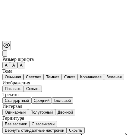
Размер шрифта
А
A
A
Тема
Обычная
Светлая
Темная
Синяя
Коричневая
Зеленая
Изображения
Показать
Скрыть
Трекинг
Стандартный
Средний
Большой
Интервал
Одинарный
Полуторный
Двойной
Гарнитура
Без засечек
С засечками
Вернуть стандартные настройки
Скрыть