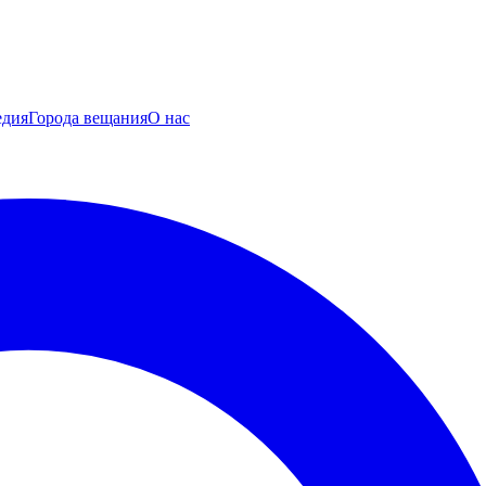
едия
Города вещания
О нас