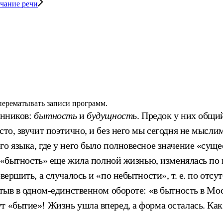
чание речи
 перематывать записи программ.
енников:
бытность
и
будущность
. Предок у них общий
сто, звучит поэтично, и без него мы сегодня не мысли
о языка, где у него было полновесное значение «суще
, «бытность» еще жила полной жизнью, изменялась по
вершить, а случалось и «по небытности», т. е. по отсу
стыв в одном-единственном обороте: «в бытность в М
 «бытие»! Жизнь ушла вперед, а форма осталась. Как 