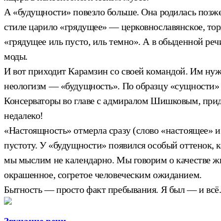
А «будущности» повезло больше. Она родилась позже,
стиле царило «грядущее» — церковнославянское, то
«грядущее иль пусто, иль темно». А в обыденной р
моды.
И вот приходит Карамзин со своей командой. Им нуж
неологизм — «будущность». По образцу «сущности» 
Консерваторы во главе с адмиралом Шишковым, придя
недалеко!
«Настоящность» отмерла сразу (слово «настоящее» и
пустоту. У «будущности» появился особый оттенок, к
мы мыслим не календарно. Мы говорим о качестве ж
окрашенное, согретое человеческим ожиданием.
Бытность — просто факт пребывания. Я был — и всё.