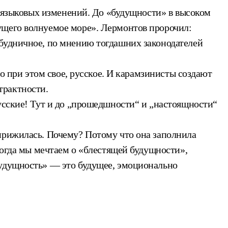
рь языковых изменений. До «будущности» в высоком
ущего волнуемое море». Лермонтов пророчил:
 будничное, по мнению тогдашних законодателей
но при этом свое, русское. И карамзинисты создают
трактности.
русские! Тут и до „прошедшности“ и „настоящности“
прижилась. Почему? Потому что она заполнила
Когда мы мечтаем о «блестящей будущности»,
Будущность» — это будущее, эмоционально