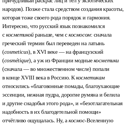
причудливый раскрас лиц и тел у экзотических
народов). Позже стала средством создания красоты,
которая тоже своего рода порядок и гармония.
Интересно, что русский язык познакомился
с
косметикой
раньше, чем с
космосом
: сначала
греческий термин был переведен на латынь
(
cosmeticus
), в XVI веке — на французский
(
cosmétique
), а уж из Франции модные
косметики
(сначала — во множественном числе) попали
в конце XVIII века в Россию. К
косметикам
относились «благовонные помады, благоухающие
эссенции, нежная пудра, дорогие румяна и белила
и другие снадобья этого рода», и «безотлагательная
надобность в их благодетельной помощи»
отчётливо ощущалась. Ну, а
космос
-Вселенную