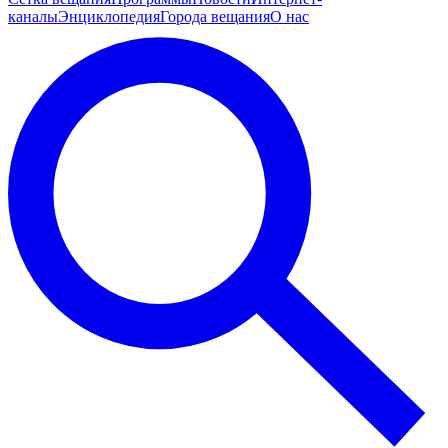
каналы
Энциклопедия
Города вещания
О нас