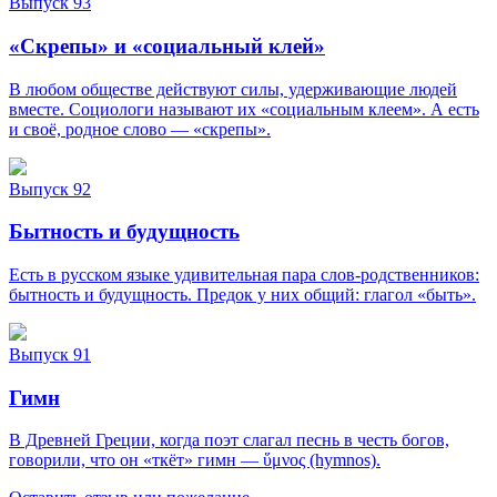
Выпуск 93
«Скрепы» и «социальный клей»
В любом обществе действуют силы, удерживающие людей
вместе. Социологи называют их «социальным клеем». А есть
и своё, родное слово — «скрепы».
Выпуск 92
Бытность и будущность
Есть в русском языке удивительная пара слов-родственников:
бытность и будущность. Предок у них общий: глагол «быть».
Выпуск 91
Гимн
В Древней Греции, когда поэт слагал песнь в честь богов,
говорили, что он «ткёт» гимн — ὕμνος (hymnos).