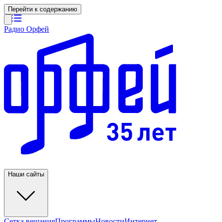
Перейти к содержанию
Радио Орфей
Наши сайты
Сетка вещания
Программы
Новости
Интернет-