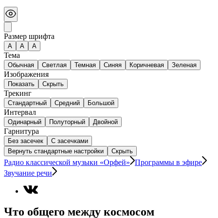
Размер шрифта
А
A
A
Тема
Обычная
Светлая
Темная
Синяя
Коричневая
Зеленая
Изображения
Показать
Скрыть
Трекинг
Стандартный
Средний
Большой
Интервал
Одинарный
Полуторный
Двойной
Гарнитура
Без засечек
С засечками
Вернуть стандартные настройки
Скрыть
Радио классической музыки «Орфей»
Программы в эфире
Звучание речи
Что общего между космосом