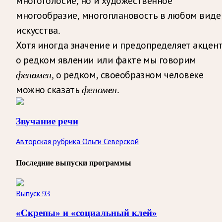
многоголосие, но и художественное
многообразие, многоплановость в любом виде
искусства.
Хотя иногда значение и предопределяет акцент
о редком явлении или факте мы говорим
фен
о
мен,
о редком, своеобразном человеке
можно сказать
феном
е
н
.
Звучание речи
Авторская рубрика Ольги Северской
Последние выпуски программы
Выпуск 93
«Скрепы» и «социальный клей»