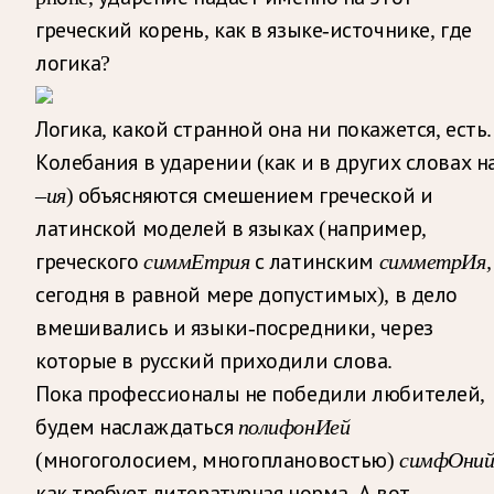
греческий корень, как в языке-источнике, где
логика?
Логика, какой странной она ни покажется, есть.
Колебания в ударении (как и в других словах н
–
ия
) объясняются смешением греческой и
латинской моделей в языках (например,
греческого
симмЕтрия
с латинским
симметрИя,
сегодня в равной мере допустимых), в дело
вмешивались и языки-посредники, через
которые в русский приходили слова.
Пока профессионалы не победили любителей,
будем наслаждаться
полифонИей
(многоголосием, многоплановостью)
симфОни
как требует литературная норма. А вот