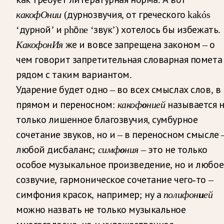
какофОнии
(дурнозвучия, от греческого kakós
‘дурной’ и phōne ‘звук’) хотелось бы избежать.
КакофонИя
же и вовсе запрещена законом – о
чем говорит запретительная словарная помета
рядом с таким вариантом.
Ударение будет одно – во всех смыслах слов, в
прямом и переносном:
какоф
о
нией
называется 
только лишенное благозвучия, сумбурное
сочетание звуков, но и – в переносном смысле 
любой дисбаланс;
симф
о
ния
– это не только
особое музыкальное произведение, но и любое
созвучие, гармоническое сочетание чего-то –
симфония красок, например; ну а
полифон
и
ей
можно назвать не только музыкальное