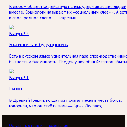
В любом обществе действуют силы, удерживающие людей
вместе. Социологи называют их «социальным клеем». А ест
и своё, родное слово — «скрепы».
Выпуск 92
Бытность и будущность
Есть в русском языке удивительная пара слов-родственник
бытность и будущность. Предок у них общий: глагол «быть
Выпуск 91
Гимн
В Древней Греции, когда поэт слагал песнь в честь богов,
говорили, что он «ткёт» гимн — ὕμνος (hymnos).
Оставить отзыв или пожелание