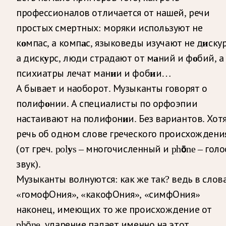
профессионалов отличается от нашей, речи
простых смертных: моряки используют не
к
о
мпас, а комп
а
с, языковеды изучают не д
и
скур
а диск
у
рс, люди страдают от м
а
ний и ф
о
бий, а
психиатры лечат ман
и
и и фоб
и
и…
А бывает и наоборот. Музыканты говорят о
полиф
о
нии. А специалисты по орфоэпии
настаивают на полифон
и
и. Без вариантов. Хот
речь об одном слове греческого происхождени
(от греч. pol
y
s – многочисленный и ph
ō
ne – голо
звук).
Музыканты волнуются: как же так? ведь в слов
«гомофОния», «какофОния», «симфОния»
наконец, имеющих то же происхождение от
phōne, ударение падает именно на этот