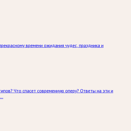
прекрасному времени ожидания чудес, праздника и
типов? Что спасет современную оперу? Ответы на эти и
»…