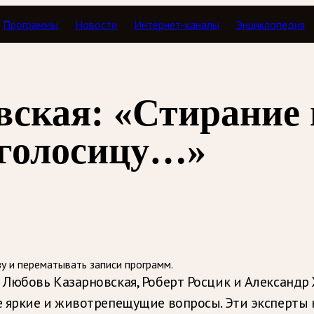
Программы
Новости
Интернет-каналы
Энциклопедия
имо
вская: «Стирание
оголосицу…»
зу и перематывать записи программ.
Любовь Казарновская, Роберт Росцик и Александр
 яркие и животрепещущие вопросы. Эти эксперты н