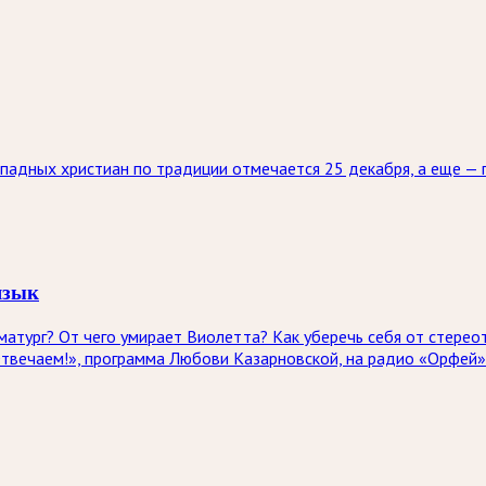
падных христиан по традиции отмечается 25 декабря, а еще — 
язык
атург? От чего умирает Виолетта? Как уберечь себя от стерео
Отвечаем!», программа Любови Казарновской, на радио «Орфей