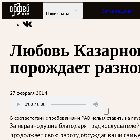
Радио Орфей
Сетка вещания
Радио классической музыки «Орфей»
Подкасты
Вокалисс
Наши сайты
Любовь Казарно
порождает разн
27 февраля 2014
В соответствии с требованиями
РАО
нельзя ставить на пау
За неравнодушие благодарят радиослушателей 
продолжает свою работу, обсуждая ваши самые