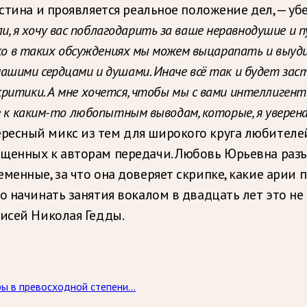
 истина и проявляется реальное положение дел, —
, я хочу вас поблагодарить за ваше неравнодушие и 
лько в таких обсуждениях мы можем выцарапать и выу
ашими сердцами и душами. Иначе всё так и будет заст
итики. А мне хочется, чтобы мы с вами интеллигентно
е к каким-то любопытным выводам, которые, я уверена
есный микс из тем для широкого круга любителей 
щенных к авторам передачи. Любовь Юрьевна разъя
менные, за что она доверяет скрипке, какие арии 
о начинать занятия вокалом в двадцать лет это не
писей Николая Гедды.
ы в превосходной степени...