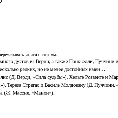
 перематывать записи программ.
ого дуэтов из Верди, а также Понкьелли, Пуччини и 
несколько редких, но не менее достойных имен…
 (Д. Верди, «Сила судьбы»), Хельге Розвенге и Мар
), Тереза Стратас и Василе Молдовяну (Д. Пуччини, 
а (Ж. Массне, «Манон»).