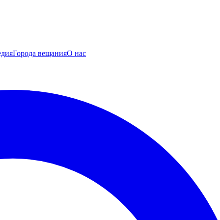
едия
Города вещания
О нас