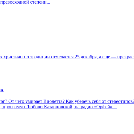
превосходной степени...
х христиан по традиции отмечается 25 декабря, а еще — прекра
ык
г? От чего умирает Виолетта? Как уберечь себя от стереотипов
, программа Любови Казарновской, на радио «Орфей»…