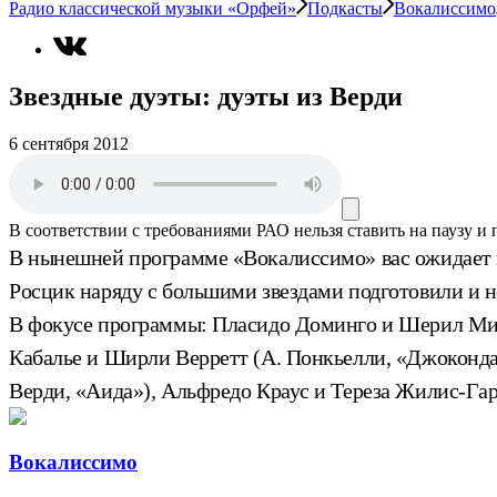
Радио классической музыки «Орфей»
Подкасты
Вокалиссимо
Звездные дуэты: дуэты из Верди
6 сентября 2012
В соответствии с требованиями
РАО
нельзя ставить на паузу и
В нынешней программе «Вокалиссимо» вас ожидает мн
Росцик наряду с большими звездами подготовили и 
В фокусе программы: Пласидо Доминго и Шерил Милнс
Кабалье и Ширли Верретт (А. Понкьелли, «Джоконда»
Верди, «Аида»), Альфредо Краус и Тереза Жилис-Гар
Вокалиссимо