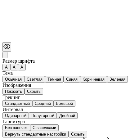
Размер шрифта
А
A
A
Тема
Обычная
Светлая
Темная
Синяя
Коричневая
Зеленая
Изображения
Показать
Скрыть
Трекинг
Стандартный
Средний
Большой
Интервал
Одинарный
Полуторный
Двойной
Гарнитура
Без засечек
С засечками
Вернуть стандартные настройки
Скрыть