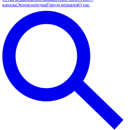
каналы
Энциклопедия
Города вещания
О нас