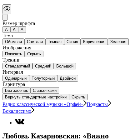
Размер шрифта
А
A
A
Тема
Обычная
Светлая
Темная
Синяя
Коричневая
Зеленая
Изображения
Показать
Скрыть
Трекинг
Стандартный
Средний
Большой
Интервал
Одинарный
Полуторный
Двойной
Гарнитура
Без засечек
С засечками
Вернуть стандартные настройки
Скрыть
Радио классической музыки «Орфей»
Подкасты
Вокалиссимо
Любовь Казарновская: «Важно