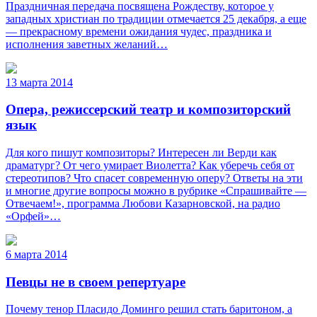
Праздничная передача посвящена Рождеству, которое у
западных христиан по традиции отмечается 25 декабря, а еще
— прекрасному времени ожидания чудес, праздника и
исполнения заветных желаний…
13 марта 2014
Опера, режиссерский театр и композиторский
язык
Для кого пишут композиторы? Интересен ли Верди как
драматург? От чего умирает Виолетта? Как уберечь себя от
стереотипов? Что спасет современную оперу? Ответы на эти
и многие другие вопросы можно в рубрике «Спрашивайте —
Отвечаем!», программа Любови Казарновской, на радио
«Орфей»…
6 марта 2014
Певцы не в своем репертуаре
Почему тенор Пласидо Доминго решил стать баритоном, а