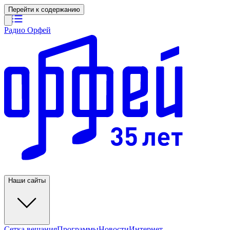
Перейти к содержанию
Радио Орфей
Наши сайты
Сетка вещания
Программы
Новости
Интернет-