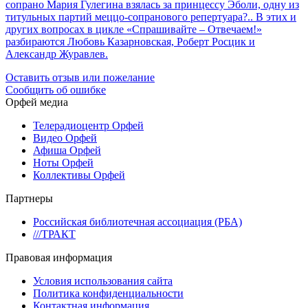
сопрано Мария Гулегина взялась за принцессу Эболи, одну из
титульных партий меццо-сопранового репертуара?.. В этих и
других вопросах в цикле «Спрашивайте – Отвечаем!»
разбираются Любовь Казарновская, Роберт Росцик и
Александр Журавлев.
Оставить отзыв или пожелание
Сообщить об ошибке
Орфей медиа
Телерадиоцентр Орфей
Видео Орфей
Афиша Орфей
Ноты Орфей
Коллективы Орфей
Партнеры
Российская библиотечная ассоциация (РБА)
///ТРАКТ
Правовая информация
Условия использования сайта
Политика конфиденциальности
Контактная информация