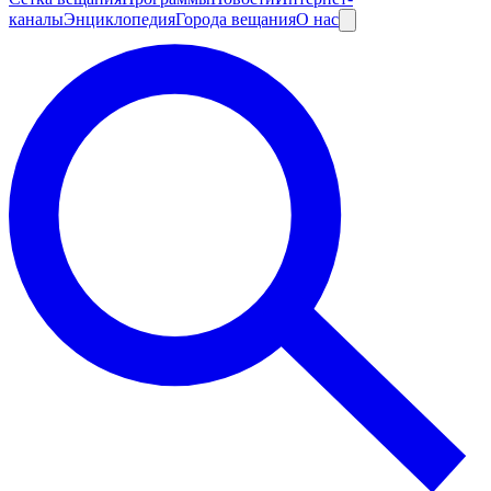
каналы
Энциклопедия
Города вещания
О нас