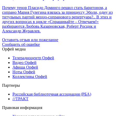
Почему тенор Пласидо Доминго решил стать баритоном, а
сопрано Мария Гулегина взялась за принцессу Эболи, одну из
титульных партий меццо-сопранового репертуара?.. В этих и
других вопросах в цикле «Спрашивайте – Отвечаем!»
разбираются Любовь Казарновская, Роберт Росцик и
Александр Журавлев.
Оставить отзыв или пожелание
Сообщить об ошибке
Орфей медиа
Телерадиоцентр Орфей
Видео Орфей
Афиша Орфей
Ноты Орфей
Коллективы Орфей
Партнеры
Российская библиотечная ассоциация (РБА)
///ТРАКТ
Правовая информация