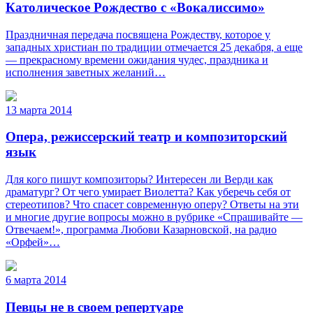
Католическое Рождество с «Вокалиссимо»
Праздничная передача посвящена Рождеству, которое у
западных христиан по традиции отмечается 25 декабря, а еще
— прекрасному времени ожидания чудес, праздника и
исполнения заветных желаний…
13 марта 2014
Опера, режиссерский театр и композиторский
язык
Для кого пишут композиторы? Интересен ли Верди как
драматург? От чего умирает Виолетта? Как уберечь себя от
стереотипов? Что спасет современную оперу? Ответы на эти
и многие другие вопросы можно в рубрике «Спрашивайте —
Отвечаем!», программа Любови Казарновской, на радио
«Орфей»…
6 марта 2014
Певцы не в своем репертуаре