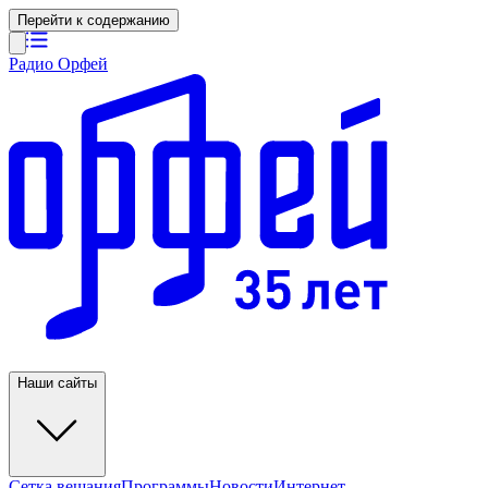
Перейти к содержанию
Радио Орфей
Наши сайты
Сетка вещания
Программы
Новости
Интернет-