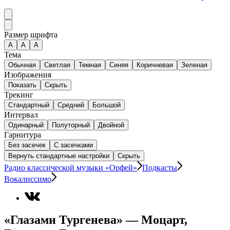
Размер шрифта
А
A
A
Тема
Обычная
Светлая
Темная
Синяя
Коричневая
Зеленая
Изображения
Показать
Скрыть
Трекинг
Стандартный
Средний
Большой
Интервал
Одинарный
Полуторный
Двойной
Гарнитура
Без засечек
С засечками
Вернуть стандартные настройки
Скрыть
Радио классической музыки «Орфей»
Подкасты
Вокалиссимо
«Глазами Тургенева» — Моцарт,