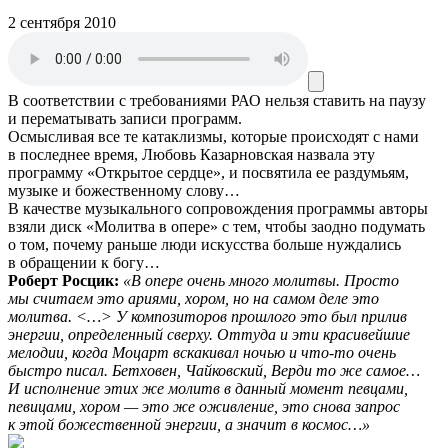
2 сентября 2010
В соответствии с требованиями
РАО
нельзя ставить на паузу
и перематывать записи программ.
Осмысливая все те катаклизмы, которые происходят с нами
в последнее время, Любовь Казарновская назвала эту
программу «Открытое сердце», и посвятила ее раздумьям,
музыке и божественному слову…
В качестве музыкального сопровождения программы авторы
взяли диск «Молитва в опере» с тем, чтобы заодно подумать
о том, почему раньше люди искусства больше нуждались
в обращении к богу…
Роберт Росцик:
«В опере очень много молитвы. Просто
мы считаем это ариями, хором, но на самом деле это
молитва. <…> У композиторов прошлого это был прилив
энергии, определенный сверху. Оттуда и эти красивейшие
мелодии, когда Моцарт вскакивал ночью и что-то очень
быстро писал. Бетховен, Чайковский, Верди то же самое…
И исполнение этих же молитв в данный момент певцами,
певицами, хором — это же оживление, это снова запрос
к этой божественной энергии, а значит в космос…»