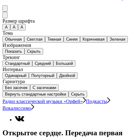
Размер шрифта
А
A
A
Тема
Обычная
Светлая
Темная
Синяя
Коричневая
Зеленая
Изображения
Показать
Скрыть
Трекинг
Стандартный
Средний
Большой
Интервал
Одинарный
Полуторный
Двойной
Гарнитура
Без засечек
С засечками
Вернуть стандартные настройки
Скрыть
Радио классической музыки «Орфей»
Подкасты
Вокалиссимо
Открытое сердце. Передача первая