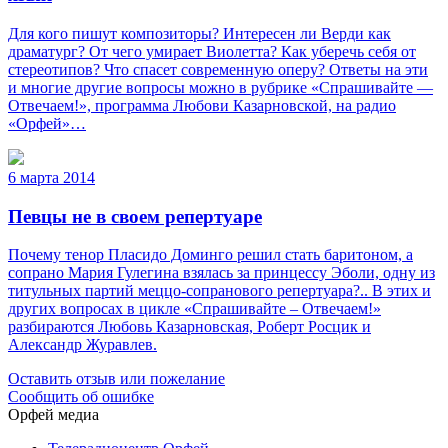
Для кого пишут композиторы? Интересен ли Верди как
драматург? От чего умирает Виолетта? Как уберечь себя от
стереотипов? Что спасет современную оперу? Ответы на эти
и многие другие вопросы можно в рубрике «Спрашивайте —
Отвечаем!», программа Любови Казарновской, на радио
«Орфей»…
6 марта 2014
Певцы не в своем репертуаре
Почему тенор Пласидо Доминго решил стать баритоном, а
сопрано Мария Гулегина взялась за принцессу Эболи, одну из
титульных партий меццо-сопранового репертуара?.. В этих и
других вопросах в цикле «Спрашивайте – Отвечаем!»
разбираются Любовь Казарновская, Роберт Росцик и
Александр Журавлев.
Оставить отзыв или пожелание
Сообщить об ошибке
Орфей медиа