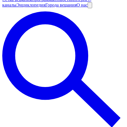
каналы
Энциклопедия
Города вещания
О нас