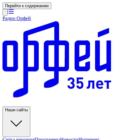
Перейти к содержанию
Радио Орфей
Наши сайты
Сетка вещания
Программы
Новости
Интернет-