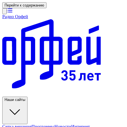
Перейти к содержанию
Радио Орфей
Наши сайты
Сетка вещания
Программы
Новости
Интернет-