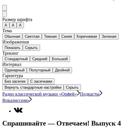
Размер шрифта
А
A
A
Тема
Обычная
Светлая
Темная
Синяя
Коричневая
Зеленая
Изображения
Показать
Скрыть
Трекинг
Стандартный
Средний
Большой
Интервал
Одинарный
Полуторный
Двойной
Гарнитура
Без засечек
С засечками
Вернуть стандартные настройки
Скрыть
Радио классической музыки «Орфей»
Подкасты
Вокалиссимо
Спрашивайте — Отвечаем! Выпуск 4