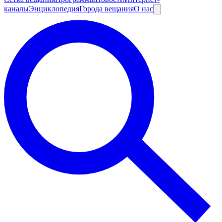
каналы
Энциклопедия
Города вещания
О нас