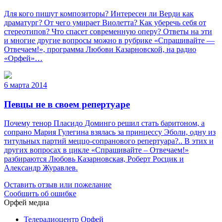
Для кого пишут композиторы? Интересен ли Верди как
драматург? От чего умирает Виолетта? Как уберечь себя от
стереотипов? Что спасет современную оперу? Ответы на эти
и многие другие вопросы можно в рубрике «Спрашивайте —
Отвечаем!», программа Любови Казарновской, на радио
«Орфей»…
6 марта 2014
Певцы не в своем репертуаре
Почему тенор Пласидо Доминго решил стать баритоном, а
сопрано Мария Гулегина взялась за принцессу Эболи, одну из
титульных партий меццо-сопранового репертуара?.. В этих и
других вопросах в цикле «Спрашивайте – Отвечаем!»
разбираются Любовь Казарновская, Роберт Росцик и
Александр Журавлев.
Оставить отзыв или пожелание
Сообщить об ошибке
Орфей медиа
Телерадиоцентр Орфей