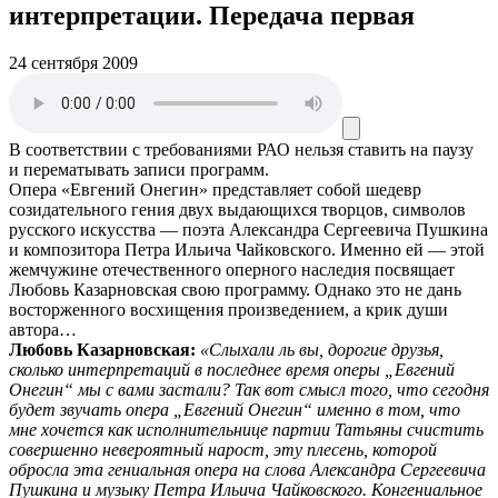
интерпретации. Передача первая
24 сентября 2009
В соответствии с требованиями
РАО
нельзя ставить на паузу
и перематывать записи программ.
Опера «Евгений Онегин» представляет собой шедевр
созидательного гения двух выдающихся творцов, символов
русского искусства — поэта Александра Сергеевича Пушкина
и композитора Петра Ильича Чайковского. Именно ей — этой
жемчужине отечественного оперного наследия посвящает
Любовь Казарновская свою программу. Однако это не дань
восторженного восхищения произведением, а крик души
автора…
Любовь Казарновская:
«Слыхали ль вы, дорогие друзья,
сколько интерпретаций в последнее время оперы „Евгений
Онегин“ мы с вами застали? Так вот смысл того, что сегодня
будет звучать опера „Евгений Онегин“ именно в том, что
мне хочется как исполнительнице партии Татьяны счистить
совершенно невероятный нарост, эту плесень, которой
обросла эта гениальная опера на слова Александра Сергеевича
Пушкина и музыку Петра Ильича Чайковского. Конгениальное