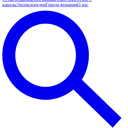
каналы
Энциклопедия
Города вещания
О нас