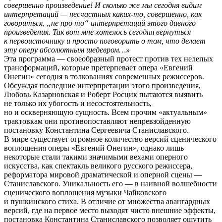
совершенно произведение! И сколько же мы сегодня видим
интерпретаций — несчастных каких-то, совершенно, как
говориться, „не про то“ интерпретаций этого дивного
произведения. Так вот мне хотелось сегодня вернуться
к первоисточнику и просто поговорить о том, что делает
эту оперу абсолютным шедевром…»
Эта программа — своеобразный протест против тех нелепых
трансформаций, которые претерпевает опера «Евгений
Онегин» сегодня в толкованиях современных режиссеров.
Обсуждая последние интерпретации этого произведения,
Любовь Казарновская и Роберт Росцик пытаются выявить
не только их убогость и несостоятельность,
но и оскверняющую сущность. Всем прочим «актуальным»
трактовкам они противопоставляют непревзойденную
постановку Константина Сергеевича Станиславского.
В мире существует огромное количество версий сценического
воплощения оперы «Евгений Онегин», однако лишь
некоторые стали такими значимыми вехами оперного
искусства, как спектакль великого русского режиссера,
реформатора мировой драматической и оперной сцены —
Станиславского. Уникальность его — в наивной волшебности
сценического воплощения музыки Чайковского
и пушкинского стиха. В отличие от множества авангардных
версий, где на первое место выходят чисто внешние эффекты,
постановка Константина Станиславского позволяет ощутить