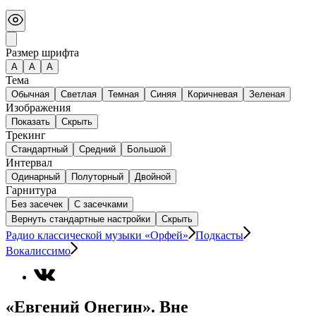
Размер шрифта
А
A
A
Тема
Обычная
Светлая
Темная
Синяя
Коричневая
Зеленая
Изображения
Показать
Скрыть
Трекинг
Стандартный
Средний
Большой
Интервал
Одинарный
Полуторный
Двойной
Гарнитура
Без засечек
С засечками
Вернуть стандартные настройки
Скрыть
Радио классической музыки «Орфей»
Подкасты
Вокалиссимо
«Евгений Онегин». Вне