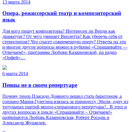
13 марта 2014
Опера, режиссерский театр и композиторский
язык
Для кого пишут композиторы? Интересен ли Верди как
драматург? От чего умирает Виолетта? Как уберечь себя от
стереотипов? Что спасет современную оперу? Ответы на эти
и многие другие вопросы можно в рубрике «Спрашивайте —
Отвечаем!», программа Любови Казарновской, на радио
«Орфей»…
6 марта 2014
Певцы не в своем репертуаре
Почему тенор Пласидо Доминго решил стать баритоном, а
сопрано Мария Гулегина взялась за принцессу Эболи, одну из
титульных партий меццо-сопранового репертуара?.. В этих и
других вопросах в цикле «Спрашивайте – Отвечаем!»
разбираются Любовь Казарновская, Роберт Росцик и
Александр Журавлев.