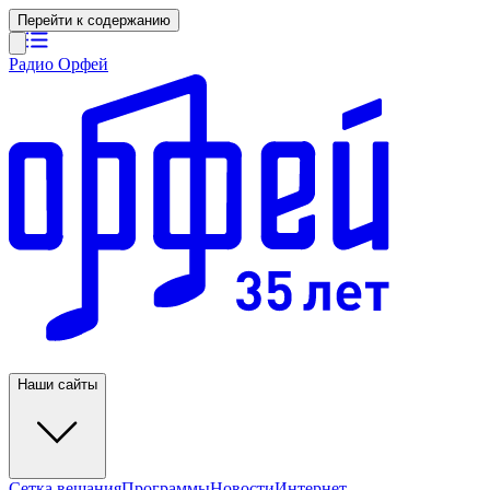
Перейти к содержанию
Радио Орфей
Наши сайты
Сетка вещания
Программы
Новости
Интернет-