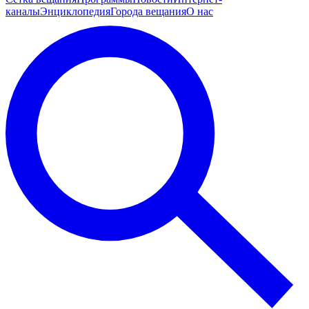
каналы
Энциклопедия
Города вещания
О нас