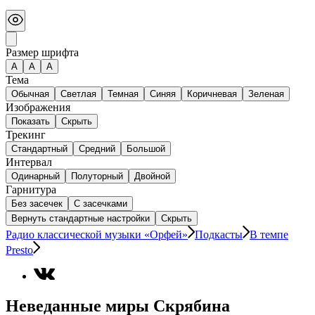
Размер шрифта
А
A
A
Тема
Обычная
Светлая
Темная
Синяя
Коричневая
Зеленая
Изображения
Показать
Скрыть
Трекинг
Стандартный
Средний
Большой
Интервал
Одинарный
Полуторный
Двойной
Гарнитура
Без засечек
С засечками
Вернуть стандартные настройки
Скрыть
Радио классической музыки «Орфей»
Подкасты
В темпе
Presto
Неведанные миры Скрябина