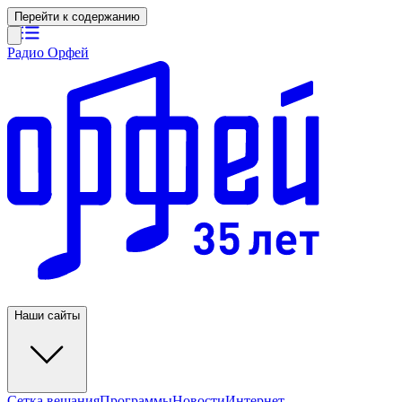
Перейти к содержанию
Радио Орфей
Наши сайты
Сетка вещания
Программы
Новости
Интернет-