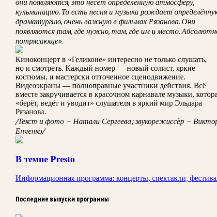
они появляются, это несёт определённую атмосферу,
кульминацию. То есть песня и музыка рождает определённу
драматургию, очень важную в фильмах Рязанова. Они
появляются там, где нужно, там, где им и место. Абсолютн
потрясающе».
Киноконцерт в «Геликоне» интересно не только слушать,
но и смотреть. Каждый номер — новый солист, яркие
костюмы, и мастерски отточенное сценодвижение.
Видеоэкраны — полноправные участники действия. Всё
вместе закручивается в красочном карнавале музыки, котор
«берёт, ведёт и уводит» слушателя в яркий мир Эльдара
Рязанова.
/Текст и фото — Натали Сергеева; звукорежиссёр — Викто
Енченко/
В темпе Presto
Информационная программа: концерты, спектакли, фестив
Последние выпуски программы