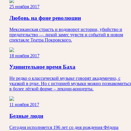
25 ноября 2017
Любовь на фоне революции
Мексиканская страсть и водоворот истории, убийство и
предательство — лихой замес чувств и событий в новом
спектакле Театра Покровского.
18 ноября 2017
Удивительное время Баха
Не редко о классической музыке говорят академично, с
указкой в руке. Но с историей музыки можно познакомитьс
в более лёгкой форме – лекции-концерты.
11 ноября 2017
Бедные люди
Сегодня исполняется 196 лет со дня рождения Фёдора