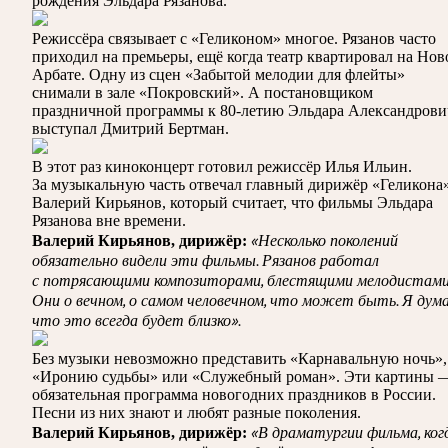
рождения Эльдара Рязанова.
Режиссёра связывает с «Геликоном» многое. Рязанов часто
приходил на премьеры, ещё когда театр квартировал на Но
Арбате. Одну из сцен «Забытой мелодии для флейты»
снимали в зале «Покровский». А постановщиком
праздничной программы к 80-летию Эльдара Александрови
выступал Дмитрий Бертман.
В этот раз киноконцерт готовил режиссёр Илья Ильин.
За музыкальную часть отвечал главный дирижёр «Геликона
Валерий Кирьянов, который считает, что фильмы Эльдара
Рязанова вне времени.
«Несколько поколений
Валерий Кирьянов, дирижёр:
обязательно видели эти фильмы. Рязанов работал
с потрясающими композиторами, блестящими мелодистами
Они о вечном, о самом человечном, что может быть. Я дум
что это всегда будет близко».
Без музыки невозможно представить «Карнавальную ночь»,
«Иронию судьбы» или «Служебный роман». Эти картины 
обязательная программа новогодних праздников в России.
Песни из них знают и любят разные поколения.
«В драматургии фильма, ког
Валерий Кирьянов, дирижёр: