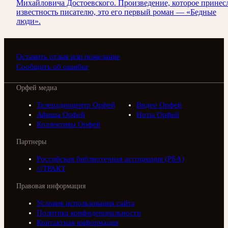
Михайловича Достоевского. Произведение, которое принес
известность писателю, это его первый роман — «Бедные
люди».
Оставить отзыв или пожелание
Сообщить об ошибке
Орфей медиа
Телерадиоцентр Орфей
Видео Орфей
Афиша Орфей
Ноты Орфей
Коллективы Орфей
Партнеры
Российская библиотечная ассоциация (РБА)
///ТРАКТ
Правовая информация
Условия использования сайта
Политика конфиденциальности
Контактная информация