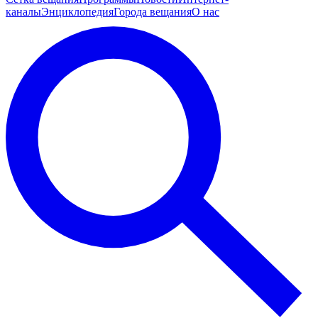
каналы
Энциклопедия
Города вещания
О нас