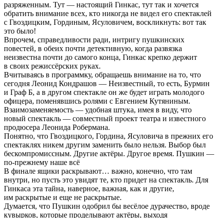
разряженным. Тут — настоящий Гинкас, тут так и хочется
обратить внимание всех, кто никогда не видел его спектаклей
с Гвоздицким, Гординым, Ясуловичем, воскликнуть: вот так
это было!
Впрочем, справедливости ради, интригу пушкинских
повестей, в обеих почти детективную, когда развязка
неизвестна почти до самого конца, Гинкас крепко держит
в своих режиссёрских руках.
Вчитываясь в программку, обращаешь внимание на то, что
сегодня Леонид Кондрашов — Неизвестный, то есть, Бурмин
и Граф Б, а в другом спектакле он же будет играть молодого
офицера, поменявшись ролями с Евгением Кутяниным.
Взаимозаменяемость — удобная штука, имея в виду, что
новый спектакль — совместный проект театра и известного
продюсера Леонида Робермана.
Понятно, что Гвоздицкого, Гордина, Ясуловича в прежних его
спектаклях никем другим заменить было нельзя. Выбор был
бескомпромиссным. Другие актёры. Другое время. Пушкин —
по-прежнему наше всё
В финале ящики раскрывают… важно, конечно, что там
внутри, но пусть это увидят те, кто придет на спектакль. Для
Гинкаса эта тайна, наверное, важная, как и другие,
им раскрытые и еще не раскрытые.
Думается, что Пушкин одобрил бы весёлое дурачество, вроде
кувырков, которые проделывают актёры, выходя