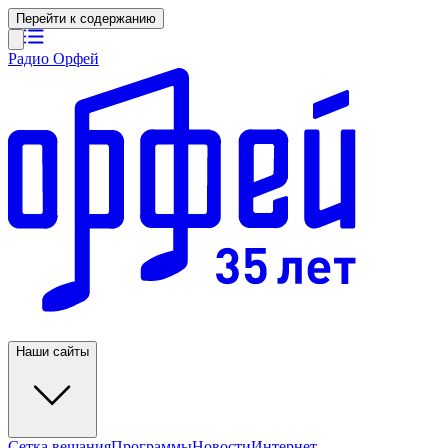
Перейти к содержанию
Радио Орфей
Наши сайты
Сетка вещания
Программы
Новости
Интернет-