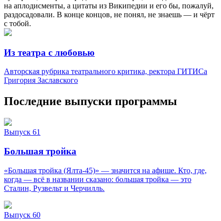
на аплодисменты, а цитаты из Википедии и его бы, пожалуй,
раздосадовали. В конце концов, не понял, не знаешь — и чёрт
с тобой.
Из театра с любовью
Авторская рубрика театрального критика, ректора ГИТИСа
Григория Заславского
Последние выпуски программы
Выпуск 61
Большая тройка
«Большая тройка (Ялта-45)» — значится на афише. Кто, где,
когда — всё в названии сказано: большая тройка — это
Сталин, Рузвельт и Черчилль.
Выпуск 60