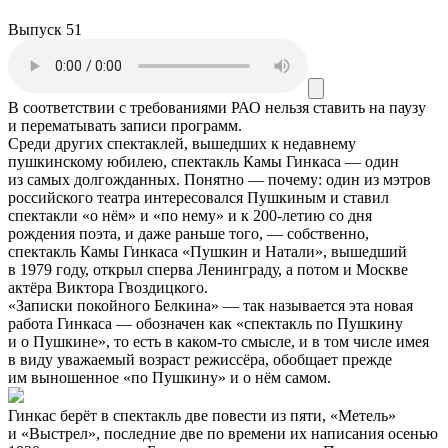
Выпуск 51
В соответствии с требованиями
РАО
нельзя ставить на паузу
и перематывать записи программ.
Среди других спектаклей, вышедших к недавнему
пушкинскому юбилею, спектакль Камы Гинкаса — один
из самых долгожданных. Понятно — почему: один из мэтров
российского театра интересовался Пушкиным и ставил
спектакли «о нём» и «по нему» и к 200-летию со дня
рождения поэта, и даже раньше того, — собственно,
спектакль Камы Гинкаса «Пушкин и Натали», вышедший
в 1979 году, открыл сперва Ленинграду, а потом и Москве
актёра Виктора Гвоздицкого.
«Записки покойного Белкина» — так называется эта новая
работа Гинкаса — обозначен как «спектакль по Пушкину
и о Пушкине», то есть в каком-то смысле, и в том числе имея
в виду уважаемый возраст режиссёра, обобщает прежде
им выношенное «по Пушкину» и о нём самом.
Гинкас берёт в спектакль две повести из пяти, «Метель»
и «Выстрел», последние две по времени их написания осенью