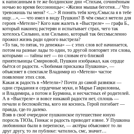
к написанным в те же болдинские дни «Стихам, сочинённым
ночью во время бессонницы»: «Жизни мышья беготня…/ Что
тревожишь ты меня? <…> Я понять тебя хочу,/Смысла я в тебе
ищу…», — что имел в виду Пушкин? В чём смысл метели для
героев «Метели»? Кого нам жалеть в «Выстреле» — графа Б.,
который наконец растерян и испытывает страх, чего так
хотелось Сильвио, или Сильвио, который так бессмысленно
прожил жизнь ради одного выстрела?
«То так, то пятак, то денежка» — с этих слов всё начинается,
потом на разные лады то один, то другой повторяет эти слова,
которыми — тайны нет — по словам его близкой
приятельницы Смирновой, Пушкин изображал, как сердце
бьётся от радости. «Любимая присказка Пушкина», —
объясняет в спектакле Владимир из «Метели» частое
появление этих слов.
Какая ж радость в «Метели»? Почти до самой развязки —
одни страдания и сердечные муки, и Марьи Гавриловны,
и Владимира, а потом и Бурмина, и несчастных её родителей.
А в «Выстреле» и вовсе никакой радости нет, сплошь —
печали и беспокойства, кого ни коснись. Герой погибает —
правда, где-то далеко.
Взяв в своё очередное пушкинское путешествие юную
поросль ТЮЗа, Гинкас и радость приводит извне. У Пушкина
любовники были в переписке, — актёры объясняют то ли
друг другу, то ли публике: чатились, смс, значит…