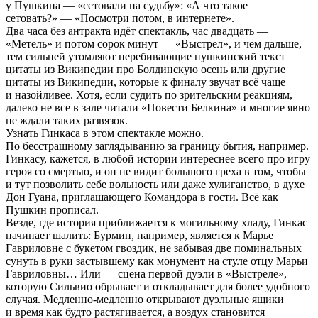
у Пушкина — «сетовали на судьбу»: «А что такое
сетовать?» — «Посмотри потом, в интернете».
Два часа без антракта идёт спектакль, час двадцать —
«Метель» и потом сорок минут — «Выстрел», и чем дальше,
тем сильней утомляют перебивающие пушкинский текст
цитаты из Википедии про Болдинскую осень или другие
цитаты из Википедии, которые к финалу звучат всё чаще
и назойливее. Хотя, если судить по зрительским реакциям,
далеко не все в зале читали «Повести Белкина» и многие явно
не ждали таких развязок.
Узнать Гинкаса в этом спектакле можно.
По бесстрашному заглядыванию за границу бытия, например.
Гинкасу, кажется, в любой истории интереснее всего про игру
героя со смертью, и он не видит большого греха в том, чтобы
и тут позволить себе вольность или даже хулиганство, в духе
Дон Гуана, приглашающего Командора в гости. Всё как
Пушкин прописал.
Везде, где история приближается к могильному хладу, Гинкас
начинает шалить: Бурмин, например, является к Марье
Гавриловне с букетом гвоздик, не забывая две поминальных
сунуть в руки застывшему как монумент на стуле отцу Марьи
Гавриловны… Или — сцена первой дуэли в «Выстреле»,
которую Сильвио обрывает и откладывает для более удобного
случая. Медленно-медленно открывают дуэльные ящики
и время как будто растягивается, а воздух становится