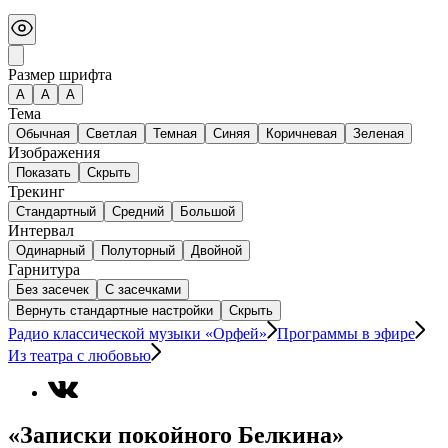
Размер шрифта
А
A
A
Тема
Обычная
Светлая
Темная
Синяя
Коричневая
Зеленая
Изображения
Показать
Скрыть
Трекинг
Стандартный
Средний
Большой
Интервал
Одинарный
Полуторный
Двойной
Гарнитура
Без засечек
С засечками
Вернуть стандартные настройки
Скрыть
Радио классической музыки «Орфей»
Программы в эфире
Из театра с любовью
«Записки покойного Белкина»