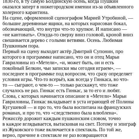
1830-го, в ту самую Болдинскую осень, когда Пушкин
оказался заперт в нижегородском имении из-за объявленного
холерного карантина.
На сцене, оформленной сценографом Марией Утробиной, —
большие деревянные ящики, на которых нарисован бокал,
обозначающий, что внутри что-то хрупкое. И написано —
«не кантовать». Откуда-то сверху вниз головой, кроной вниз
свешивается дерево с голыми ветвями. Осень. Любимая
Пушкиным пора.
Первый на сцену выходит актёр Дмитрий Супонин, про
которого в программке написано, что он и отец Марьи
Гавриловны из «Метели», «и, может быть, он и есть
покойный Белкин, чьи записки мы сегодня играем», —
последнее в программке под вопросом, что сразу определяет
условия игры. Что-то всерьёз, как всегда у Гинкаса, во что-
то — сыграют, о чем-то — только расскажут, что тоже
случалось не раз. Гинкас есть Гинкас, за то его и любят.
Слова, с которых начинается описание в «Метели» Марьи
Гавриловны, Гинкас вкладывает в уста играющей её Полины
Кугушевой — и про то, что была воспитана на французских
романах, и про то, что «следственно была влюблена».
Режиссёр дорожит каждым пушкинским словом, точно
в каждое вглядывается, вытаскивая на свет. Потому и эпиграф
из Жуковского тоже включается в спектакль. По той же,
верно, причине в спектакле не раз возвращаются