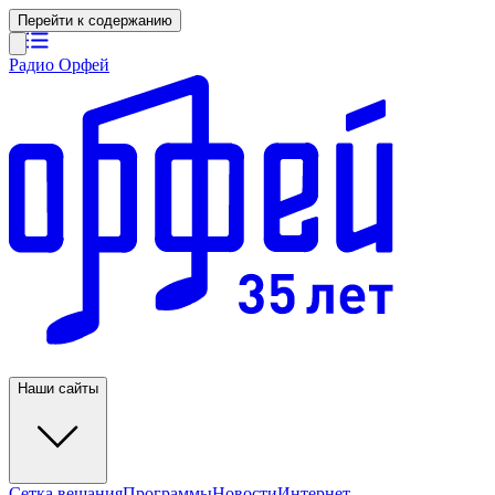
Перейти к содержанию
Радио Орфей
Наши сайты
Сетка вещания
Программы
Новости
Интернет-