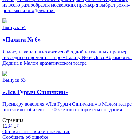
из всего разнообразия московских премьер я выбрал рок-н-
ролл мюзикл «Девчата».
Выпуск 54
«Палата № 6»
Я могу наконец высказаться об одной из главных премьер
последнего времени — про «Палату № 6» Льва Абрамовича
Додина в Малом драматическом театре.
Выпуск 53
«Лев Гурыч Синичкин»
Премьеру водевиля «Лев Гурыч Синичкин» в Малом театре
посвятили юбилею — 200-летию исторического здания.
Страница
1
2
3
4
...
7
Оставить отзыв или пожелание
Сообщить об ошибке