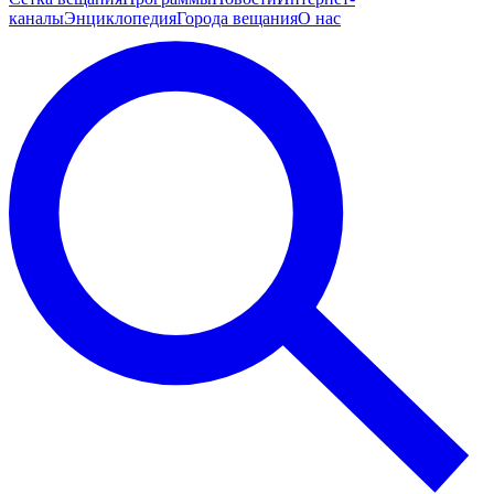
каналы
Энциклопедия
Города вещания
О нас