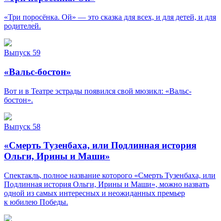
«Три поросёнка. Ой» — это сказка для всех, и для детей, и для
родителей.
Выпуск 59
«Вальс-бостон»
Вот и в Театре эстрады появился свой мюзикл: «Вальс-
бостон».
Выпуск 58
«Смерть Тузенбаха, или Подлинная история
Ольги, Ирины и Маши»
Спектакль, полное название которого «Смерть Тузенбаха, или
Подлинная история Ольги, Ирины и Маши», можно назвать
одной из самых интересных и неожиданных премьер
к юбилею Победы.