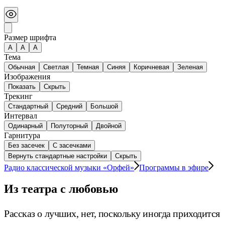
Размер шрифта
А
A
A
Тема
Обычная
Светлая
Темная
Синяя
Коричневая
Зеленая
Изображения
Показать
Скрыть
Трекинг
Стандартный
Средний
Большой
Интервал
Одинарный
Полуторный
Двойной
Гарнитура
Без засечек
С засечками
Вернуть стандартные настройки
Скрыть
Радио классической музыки «Орфей»
Программы в эфире
Из театра с любовью
Рассказ о лучших, нет, поскольку иногда приходится