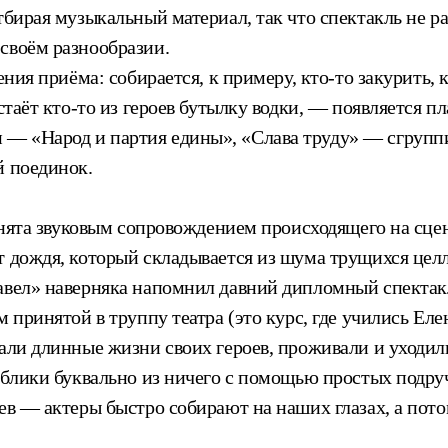
бирая музыкальный материал, так что спектакль не раз
своём разнообразии.
ения приёма: собирается, к примеру, кто-то закурить,
остаёт кто-то из героев бутылку водки, — появляется 
 «Народ и партия едины», «Слава труду» — сгруппиров
й поединок.
занята звуковым сопровождением происходящего на сце
т дождя, который складывается из шума трущихся цел
Павел» наверняка напомнил давний дипломный спектак
 принятой в труппу театра (это курс, где учились Еле
али длинные жизни своих героев, проживали и уходили
ублики буквально из ничего с помощью простых подручн
ев — актеры быстро собирают на наших глазах, а пото