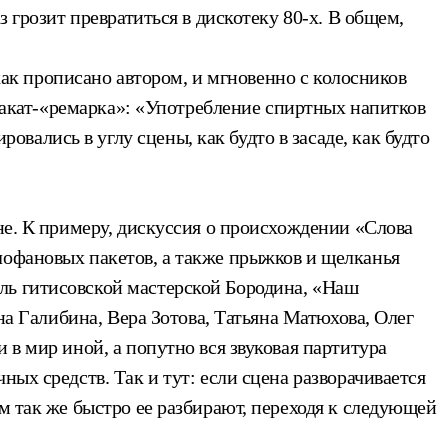
 грозит превратиться в дискотеку 80-х. В общем,
 как прописано автором, и мгновенно с колосников
плакат-«ремарка»: «Употребление спиртных напитков
ались в углу сцены, как будто в засаде, как будто
не. К примеру, дискуссия о происхождении «Слова
лофановых пакетов, а также прыжков и щелканья
ль гитисовской мастерской Бородина, «Наш
на Галибина, Вера Зотова, Татьяна Матюхова, Олег
 в мир иной, а попутно вся звуковая партитура
ых средств. Так и тут: если сцена разворачивается
м так же быстро ее разбирают, переходя к следующей