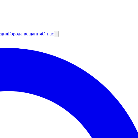
едия
Города вещания
О нас