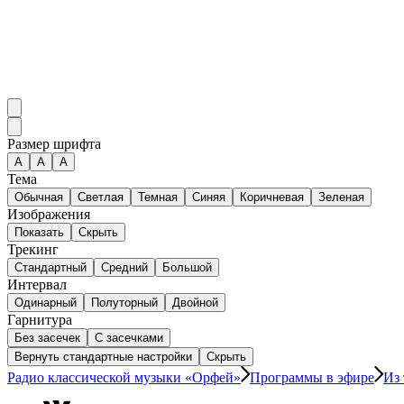
Размер шрифта
А
A
A
Тема
Обычная
Светлая
Темная
Синяя
Коричневая
Зеленая
Изображения
Показать
Скрыть
Трекинг
Стандартный
Средний
Большой
Интервал
Одинарный
Полуторный
Двойной
Гарнитура
Без засечек
С засечками
Вернуть стандартные настройки
Скрыть
Радио классической музыки «Орфей»
Программы в эфире
Из 