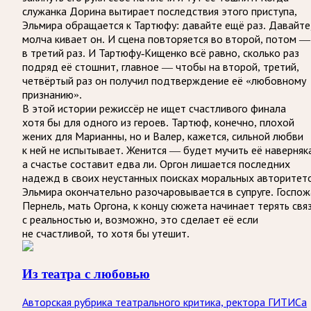
служанка Дорина вытирает последствия этого приступа,
Эльмира обращается к Тартюфу: давайте ещё раз. Давайте
молча кивает он. И сцена повторяется во второй, потом —
в третий раз. И Тартюфу-Кищенко всё равно, сколько раз
подряд её стошнит, главное — чтобы на второй, третий,
четвёртый раз он получил подтверждение её «любовному
признанию».
В этой истории режиссёр не ищет счастливого финала
хотя бы для одного из героев. Тартюф, конечно, плохой
жених для Марианны, но и Валер, кажется, сильной любви
к ней не испытывает. Женится — будет мучить её наверняк
а счастье составит едва ли. Оргон лишается последних
надежд в своих неустанных поисках моральных авторитет
Эльмира окончательно разочаровывается в супруге. Госпож
Пернель, мать Оргона, к концу сюжета начинает терять свя
с реальностью и, возможно, это сделает её если
не счастливой, то хотя бы утешит.
Из театра с любовью
Авторская рубрика театрального критика, ректора ГИТИСа