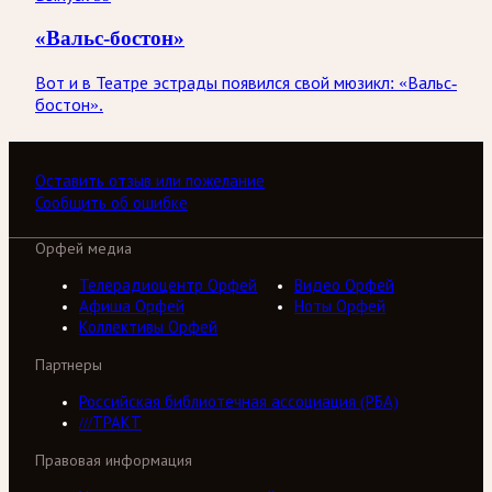
«Вальс-бостон»
Вот и в Театре эстрады появился свой мюзикл: «Вальс-
бостон».
Оставить отзыв или пожелание
Сообщить об ошибке
Орфей медиа
Телерадиоцентр Орфей
Видео Орфей
Афиша Орфей
Ноты Орфей
Коллективы Орфей
Партнеры
Российская библиотечная ассоциация (РБА)
///ТРАКТ
Правовая информация