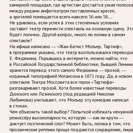
камерной площадке, где артистам достаётся узкая полоска
между рядами амфитеатром поставленных кресел,
а зрителей помещается всего-навсего 56 или 58…
Не удивлюсь, если успех в этих стеснённых условиях
заставит театр перенести спектакль на основную сцену. Эт
будет логично. Другой вопрос, много ли логики в самом
спектакле?
На афише написано — «Жан-Батист Мольер. Тартюф»,
в программке указано, что театр воспользовался перевод
Е. Федюкина. Порывшись в интернете, можно найти, что
в Российской Государственной библиотеке, бывшей Ленинк
хранится перевод этого самого Федюкина — прозой, —
изданный типографией Иогансона в 1871 году. Да, в новом
спектакле Театра Моссовета все герои «Тартюфа»
разговаривают прозой. Хотя более известные переводы
Донского или Лозинского (под редакцией Николая
Любимова) учитывают, что Мольер эту комедию написал
в стихах.
Чем объяснить такой выбор? Попыткой избежать ненужной
режиссёру высокопарности, которую — как ни крути —
диктует поэтический слог? Может быть, логика в том, что
прозаические реплики проще поддаются сокращению, лиш