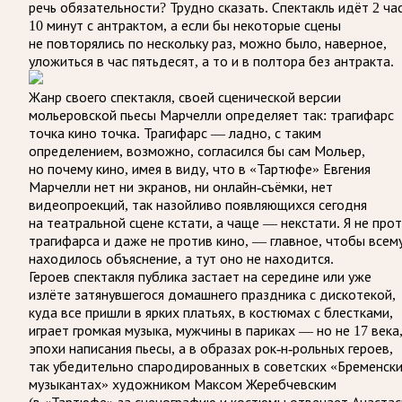
речь обязательности? Трудно сказать. Спектакль идёт 2 ча
10 минут с антрактом, а если бы некоторые сцены
не повторялись по нескольку раз, можно было, наверное,
уложиться в час пятьдесят, а то и в полтора без антракта.
Жанр своего спектакля, своей сценической версии
мольеровской пьесы Марчелли определяет так: трагифарс
точка кино точка. Трагифарс — ладно, с таким
определением, возможно, согласился бы сам Мольер,
но почему кино, имея в виду, что в «Тартюфе» Евгения
Марчелли нет ни экранов, ни онлайн-съёмки, нет
видеопроекций, так назойливо появляющихся сегодня
на театральной сцене кстати, а чаще — некстати. Я не про
трагифарса и даже не против кино, — главное, чтобы всем
находилось объяснение, а тут оно не находится.
Героев спектакля публика застает на середине или уже
излёте затянувшегося домашнего праздника с дискотекой,
куда все пришли в ярких платьях, в костюмах с блестками,
играет громкая музыка, мужчины в париках — но не 17 века
эпохи написания пьесы, а в образах рок-н-рольных героев,
так убедительно спародированных в советских «Бременск
музыкантах» художником Максом Жеребчевским