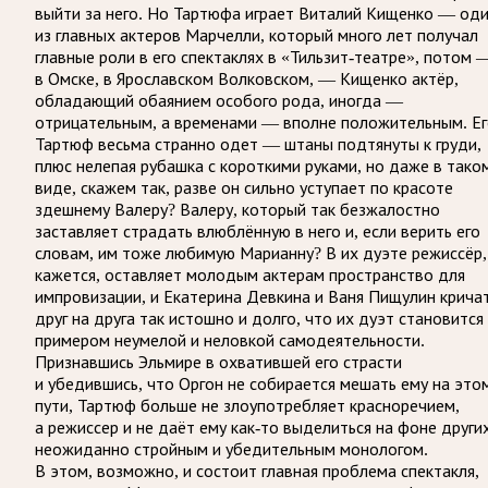
выйти за него. Но Тартюфа играет Виталий Кищенко — од
из главных актеров Марчелли, который много лет получал
главные роли в его спектаклях в «Тильзит-театре», потом 
в Омске, в Ярославском Волковском, — Кищенко актёр,
обладающий обаянием особого рода, иногда —
отрицательным, а временами — вполне положительным. Е
Тартюф весьма странно одет — штаны подтянуты к груди,
плюс нелепая рубашка с короткими руками, но даже в тако
виде, скажем так, разве он сильно уступает по красоте
здешнему Валеру? Валеру, который так безжалостно
заставляет страдать влюблённую в него и, если верить его
словам, им тоже любимую Марианну? В их дуэте режиссёр,
кажется, оставляет молодым актерам пространство для
импровизации, и Екатерина Девкина и Ваня Пищулин крича
друг на друга так истошно и долго, что их дуэт становится
примером неумелой и неловкой самодеятельности.
Признавшись Эльмире в охватившей его страсти
и убедившись, что Оргон не собирается мешать ему на это
пути, Тартюф больше не злоупотребляет красноречием,
а режиссер и не даёт ему как-то выделиться на фоне други
неожиданно стройным и убедительным монологом.
В этом, возможно, и состоит главная проблема спектакля,