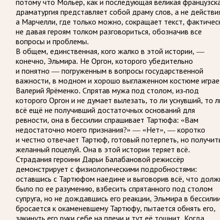
потому что Мольер, как и последующая великая французск
драматургия представляет собой драму слов, а не действи
а Марчелли, где только можно, сокращает текст, фактичес
не давая героям толком разговориться, обозначив все
вопросы и проблемы.
В общем, единственная, кого жалко в этой истории, —
конечно, Эльмира. Не Оргон, которого убедительно
и понятно — погруженным в вопросы государственной
важности, в модном и хорошо выглаженном костюме играе
Валерий Ярёменко. Спрятав мужа под столом, из-под
которого Оргон и не думает вылезать, то ли уснувший, то л
всё ещё не получивший достаточных оснований для
ревности, она в бессилии спрашивает Тартюфа: «Вам
недостаточно моего признания?» — «Нет», — коротко
и честно отвечает Тартюф, готовый потерпеть, но получит
желанный поцелуй. Она в этой истории теряет всё.
Страдания героини Дарьи Балабановой режиссёр
демонстрирует с физиологическими подробностями:
оставшись с Тартюфом наедине и выговорив всё, что долж
было по ее разумению, взбесить спрятанного под столом
супруга, но не дождавшись его реакции, Эльмира в бессили
бросается к окаменевшему Тартюфу, пытается обнять его,
закинуть его руки себе на плечи и тут её тошнит. Когда