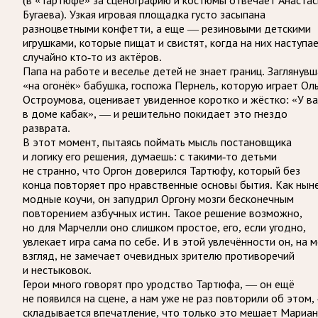
(в «Тартюфе» за сценографию и костюмы отвечает Анастас
Бугаева). Узкая игровая площадка густо засыпана
разноцветными конфетти, а еще — резиновыми детскими
игрушками, которые пищат и свистят, когда на них наступа
случайно кто-то из актёров.
Папа на работе и веселье детей не знает границ. Заглянувш
«на огонёк» бабушка, госпожа Пернель, которую играет Ол
Остроумова, оценивает увиденное коротко и жёстко: «У ва
в доме кабак», — и решительно покидает это гнездо
разврата.
В этот момент, пытаясь поймать мысль постановщика
и логику его решения, думаешь: с такими-то детьми
не странно, что Оргон доверился Тартюфу, который без
конца повторяет про нравственные основы бытия. Как нын
модные коучи, он запудрил Оргону мозги бесконечным
повторением азбучных истин. Такое решение возможно,
но для Марчелли оно слишком простое, его, если угодно,
увлекает игра сама по себе. И в этой увлечённости он, на 
взгляд, не замечает очевидных зрителю противоречий
и нестыковок.
Герои много говорят про уродство Тартюфа, — он ещё
не появился на сцене, а нам уже не раз повторили об этом
складывается впечатление, что только это мешает Мариа