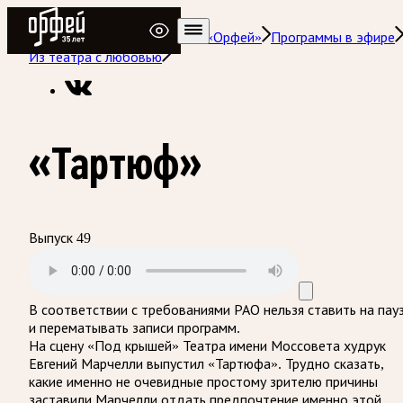
Радио Орфей
Радио классической музыки «Орфей»
Программы в эфире
Из театра с любовью
«Тартюф»
Выпуск 49
В соответствии с требованиями
РАО
нельзя ставить на пау
и перематывать записи программ.
На сцену «Под крышей» Театра имени Моссовета худрук
Евгений Марчелли выпустил «Тартюфа». Трудно сказать,
какие именно не очевидные простому зрителю причины
заставили Марчелли отдать предпочтение именно этой