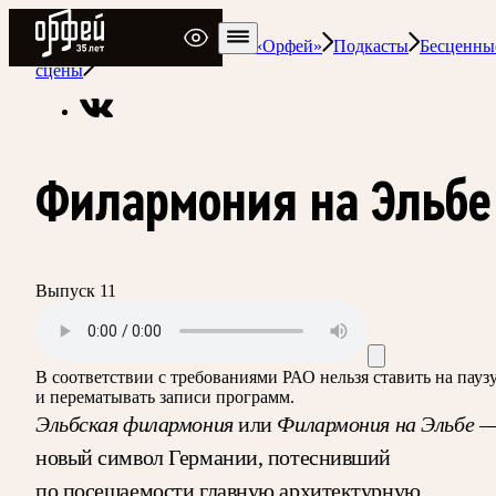
Радио Орфей
Радио классической музыки «Орфей»
Подкасты
Бесценны
сцены
Филармония на Эльбе
Выпуск 11
В соответствии с требованиями
РАО
нельзя ставить на пауз
и перематывать записи программ.
Эльбская филармония
Филармония на Эльбе
или
новый символ Германии, потеснивший
по посещаемости главную архитектурную