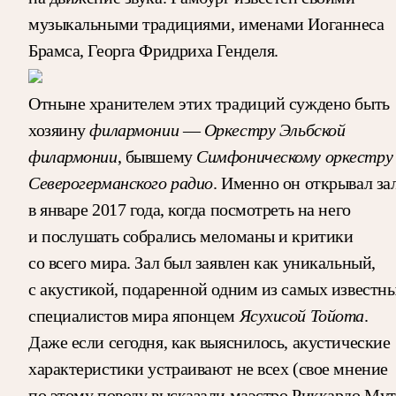
музыкальными традициями, именами Иоганнеса
Брамса, Георга Фридриха Генделя.
Отныне хранителем этих традиций суждено быть
филармонии
Оркестру
Эльбской
хозяину
—
филармонии
Симфоническому оркестру
, бывшему
Северогерманского радио
. Именно он открывал за
в январе 2017 года, когда посмотреть на него
и послушать собрались меломаны и критики
со всего мира. Зал был заявлен как уникальный,
с акустикой, подаренной одним из самых известн
Ясухисой Тойота
специалистов мира японцем
.
Даже если сегодня, как выяснилось, акустические
характеристики устраивают не всех (свое мнение
по этому поводу высказали маэстро Риккардо Мут