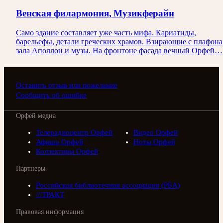
Венская филармония, Музикферайн
Само здание составляет уже часть мифа. Кариатиды,
барельефы, детали греческих храмов. Взирающие с плафона
зала Аполлон и музы. На фронтоне фасада вечный Орфей…
Оставить отзыв или пожелание
Сообщить об ошибке
Орфей медиа
Телерадиоцентр Орфей
Видео Орфей
Афиша Орфей
Ноты Орфей
Коллективы Орфей
Партнеры
Российская библиотечная ассоциация (РБА)
///ТРАКТ
Правовая информация