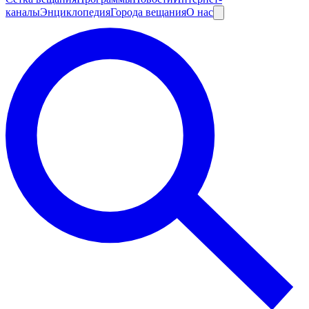
каналы
Энциклопедия
Города вещания
О нас