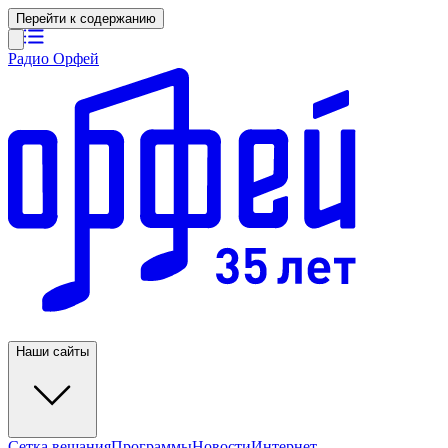
Перейти к содержанию
Радио Орфей
Наши сайты
Сетка вещания
Программы
Новости
Интернет-