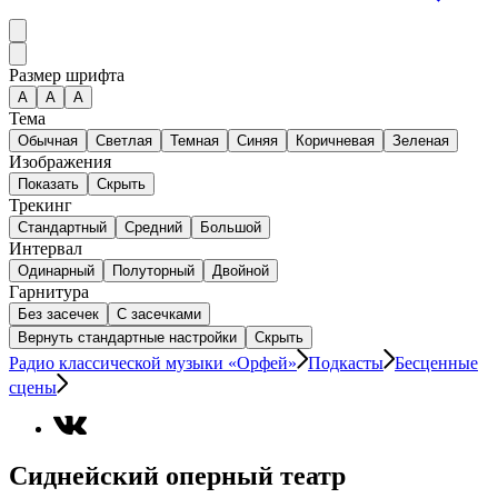
Размер шрифта
А
A
A
Тема
Обычная
Светлая
Темная
Синяя
Коричневая
Зеленая
Изображения
Показать
Скрыть
Трекинг
Стандартный
Средний
Большой
Интервал
Одинарный
Полуторный
Двойной
Гарнитура
Без засечек
С засечками
Вернуть стандартные настройки
Скрыть
Радио классической музыки «Орфей»
Подкасты
Бесценные
сцены
Сиднейский оперный театр