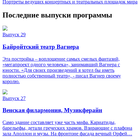
Портреты ведущих концертных и театральных площадок мира
Последние выпуски программы
Выпуск 29
Байройтский театр Вагнера
Эта постройка – воплощение самых смелых фантазий,
«мегапроект одного человека», занимавший Вагнера с
юности. «Для своих произведений я хотел бы иметь
полностью собственный театр», - писал Вагнер своему
королю.
Выпуск 27
Венская филармония, Музикферайн
Само здание составляет уже часть мифа. Кариатиды,
барельефы, детали греческих храмов. Взирающие с плафона
зала Аполлон и музы. На фронтоне фасада вечный Орфей…