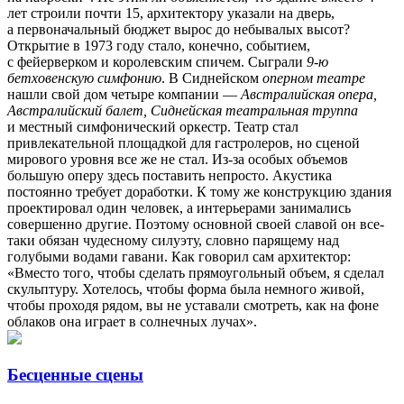
лет строили почти 15, архитектору указали на дверь,
а первоначальный бюджет вырос до небывалых высот?
Открытие в 1973 году стало, конечно, событием,
с фейерверком и королевским спичем. Сыграли
9-ю
бетховенскую симфонию
. В Сиднейском
оперном театре
нашли свой дом четыре компании —
Австралийская опера,
Австралийский балет, Сиднейская театральная труппа
и местный симфонический оркестр. Театр стал
привлекательной площадкой для гастролеров, но сценой
мирового уровня все же не стал. Из-за особых объемов
большую оперу здесь поставить непросто. Акустика
постоянно требует доработки. К тому же конструкцию здания
проектировал один человек, а интерьерами занимались
совершенно другие. Поэтому основной своей славой он все-
таки обязан чудесному силуэту, словно парящему над
голубыми водами гавани. Как говорил сам архитектор:
«Вместо того, чтобы сделать прямоугольный объем, я сделал
скульптуру. Хотелось, чтобы форма была немного живой,
чтобы проходя рядом, вы не уставали смотреть, как на фоне
облаков она играет в солнечных лучах».
Бесценные сцены