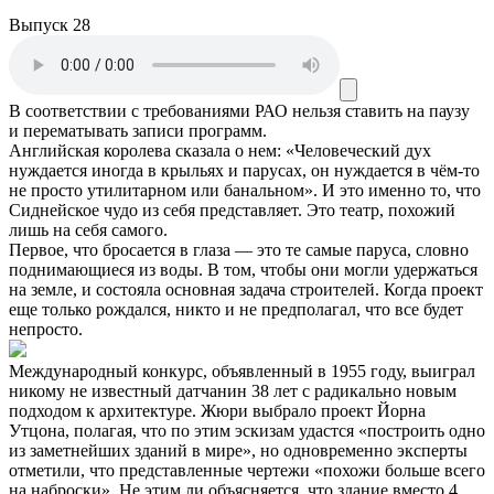
Выпуск 28
В соответствии с требованиями
РАО
нельзя ставить на паузу
и перематывать записи программ.
Английская королева сказала о нем: «Человеческий дух
нуждается иногда в крыльях и парусах, он нуждается в чём-то
не просто утилитарном или банальном». И это именно то, что
Сиднейское чудо из себя представляет. Это театр, похожий
лишь на себя самого.
Первое, что бросается в глаза — это те самые паруса, словно
поднимающиеся из воды. В том, чтобы они могли удержаться
на земле, и состояла основная задача строителей. Когда проект
еще только рождался, никто и не предполагал, что все будет
непросто.
Международный конкурс, объявленный в 1955 году, выиграл
никому не известный датчанин 38 лет с радикально новым
подходом к архитектуре. Жюри выбрало проект Йорна
Утцона, полагая, что по этим эскизам удастся «построить одно
из заметнейших зданий в мире», но одновременно эксперты
отметили, что представленные чертежи «похожи больше всего
на наброски». Не этим ли объясняется, что здание вместо 4