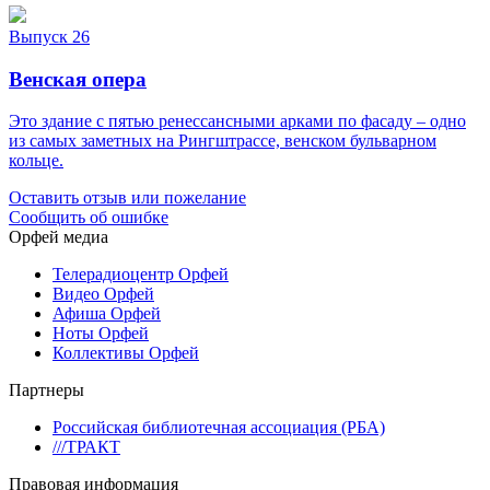
Выпуск 26
Венская опера
Это здание с пятью ренессансными арками по фасаду – одно
из самых заметных на Рингштрассе, венском бульварном
кольце.
Оставить отзыв или пожелание
Сообщить об ошибке
Орфей медиа
Телерадиоцентр Орфей
Видео Орфей
Афиша Орфей
Ноты Орфей
Коллективы Орфей
Партнеры
Российская библиотечная ассоциация (РБА)
///ТРАКТ
Правовая информация