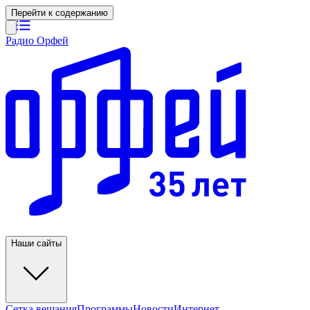
Перейти к содержанию
Радио Орфей
Наши сайты
Сетка вещания
Программы
Новости
Интернет-