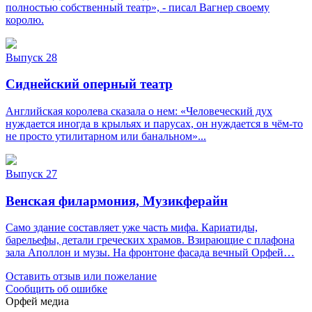
полностью собственный театр», - писал Вагнер своему
королю.
Выпуск 28
Сиднейский оперный театр
Английская королева сказала о нем: «Человеческий дух
нуждается иногда в крыльях и парусах, он нуждается в чём-то
не просто утилитарном или банальном»...
Выпуск 27
Венская филармония, Музикферайн
Само здание составляет уже часть мифа. Кариатиды,
барельефы, детали греческих храмов. Взирающие с плафона
зала Аполлон и музы. На фронтоне фасада вечный Орфей…
Оставить отзыв или пожелание
Сообщить об ошибке
Орфей медиа