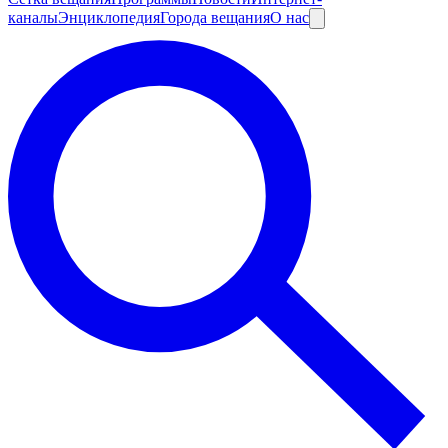
каналы
Энциклопедия
Города вещания
О нас