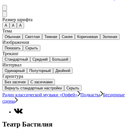
Размер шрифта
А
A
A
Тема
Обычная
Светлая
Темная
Синяя
Коричневая
Зеленая
Изображения
Показать
Скрыть
Трекинг
Стандартный
Средний
Большой
Интервал
Одинарный
Полуторный
Двойной
Гарнитура
Без засечек
С засечками
Вернуть стандартные настройки
Скрыть
Радио классической музыки «Орфей»
Подкасты
Бесценные
сцены
Театр Бастилия