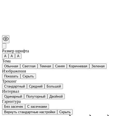
Размер шрифта
А
A
A
Тема
Обычная
Светлая
Темная
Синяя
Коричневая
Зеленая
Изображения
Показать
Скрыть
Трекинг
Стандартный
Средний
Большой
Интервал
Одинарный
Полуторный
Двойной
Гарнитура
Без засечек
С засечками
Вернуть стандартные настройки
Скрыть