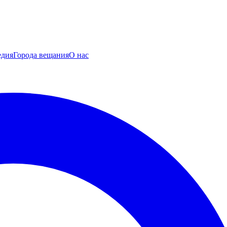
едия
Города вещания
О нас