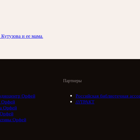
Кутузова и ее мама.
Партнеры
адиоцентр Орфей
Российская библиотечная ассо
 Орфей
///ТРАКТ
а Орфей
 Орфей
ктивы Орфей