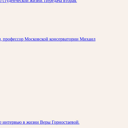
студенческой жизни. Передача вторая.
ии, профессор Московской консерватории Михаил
ее интервью в жизни Веры Горностаевой.