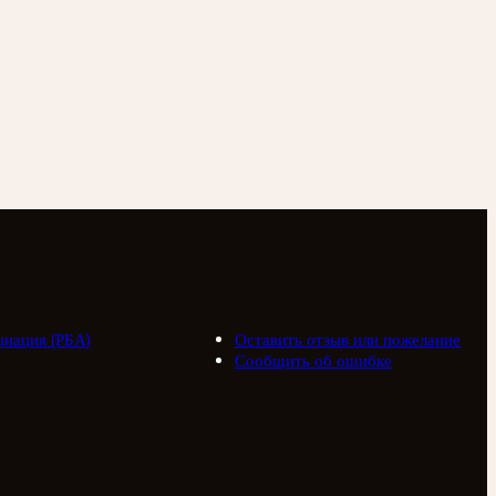
циация (РБА)
Оставить отзыв или пожелание
Сообщить об ошибке