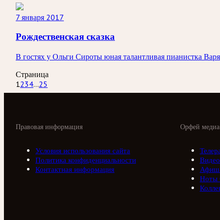
7 января 2017
Рождественская сказка
В гостях у Ольги Сироты юная талантливая пианистка Варя 
Страница
1
2
3
4
...
25
Правовая информация
Орфей медиа
Условия использования сайта
Телер
Политика конфиденциальности
Видео
Контактная информация
Афиш
Ноты
Колле