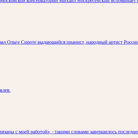
Московской консерватории Михаил Воскресенский вспоминает о 
казал Ольге Сироте выдающийся пианист, народный артист Росс
влев.
вязаны с моей работой», - такими словами завершилось последн