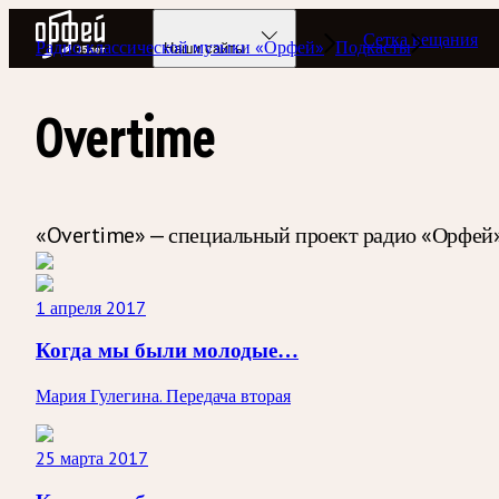
Радио Орфей
Сетка вещания
Радио классической музыки «Орфей»
Подкасты
Наши сайты
Overtime
«Overtime» — специальный проект радио «Орфей
1 апреля 2017
Когда мы были молодые…
Мария Гулегина. Передача вторая
25 марта 2017