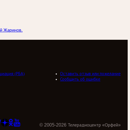
ий Жаринов.
циация (РБА)
Оставить отзыв или пожелание
Сообщить об ошибке
©
2005
-
2026
Телерадиоцентр «Орфей»