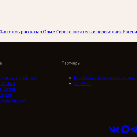
70-х годов рассказал Ольге Сироте писатель и переводчик Евген
а
Партнеры
адиоцентр Орфей
Российская библиотечная ассо
 Орфей
///ТРАКТ
а Орфей
Орфей
ктивы Орфей