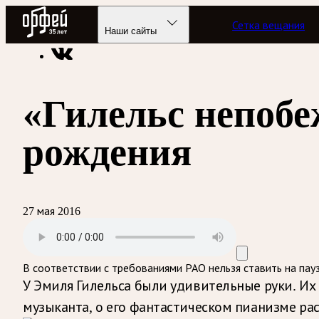
Радио Орфей
Сетка вещания
Радио классической музыки «Орфей»
Подкасты
Overtime
Наши сайты
«Гилельс непобе
рождения
27 мая 2016
В соответствии с требованиями
РАО
нельзя ставить на пау
У Эмиля Гилельса были удивительные руки. Их
музыканта, о его фантастическом пианизме ра