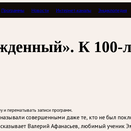
Программы
Новости
Интернет-каналы
Энциклопедия
жденный». К 100-л
зу и перематывать записи программ.
 называли совершенными даже те, кто не был покл
ссказывает Валерий Афанасьев, любимый ученик Э