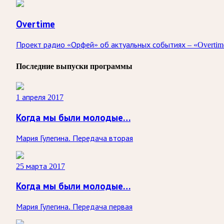
Overtime
Проект радио «Орфей» об актуальных событиях – «Overtime
Последние выпуски программы
1 апреля 2017
Когда мы были молодые…
Мария Гулегина. Передача вторая
25 марта 2017
Когда мы были молодые…
Мария Гулегина. Передача первая