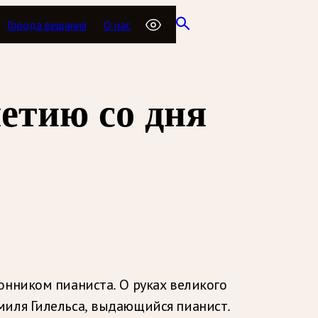
Города вещания
О нас
етию со дня
онником пианиста. О руках великого
миля Гилельса, выдающийся пианист.