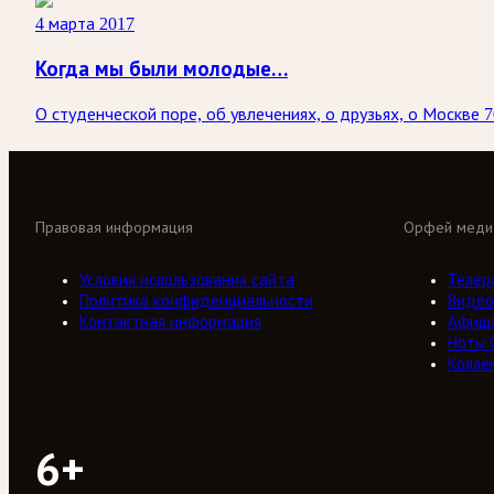
4 марта 2017
Когда мы были молодые…
О студенческой поре, об увлечениях, о друзьях, о Москве 
Правовая информация
Орфей меди
Условия использования сайта
Телер
Политика конфиденциальности
Видео
Контактная информация
Афиш
Ноты 
Колле
6+