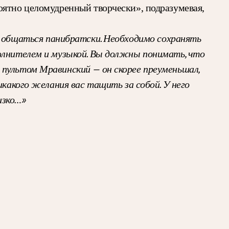
оятно целомудренный творчески», подразумевая,
я общаться панибратски. Необходимо сохранять
полнителем и музыкой. Вы должны понимать, что
 пультом Мравинский — он скорее преуменьшал,
икакого желания вас тащить за собой. У него
изко…»