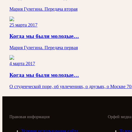
Мария Гулегина. Передача вторая
25 марта 2017
Когда мы были молодые…
Мария Гулегина. Передача первая
4 марта 2017
Когда мы были молодые…
О студенческой поре, об увлечениях, о друзьях, о Москве 7
Правовая информация
Орфей медиа
Условия использования сайта
Телер