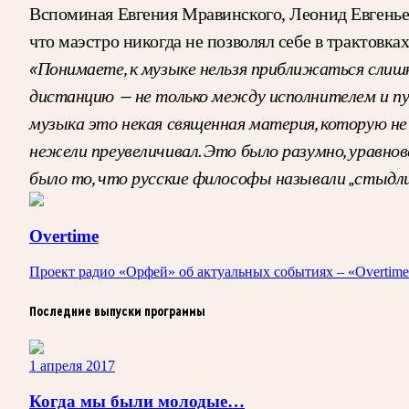
Вспоминая Евгения Мравинского, Леонид Евгеньев
что маэстро никогда не позволял себе в трактовка
«Понимаете, к музыке нельзя приближаться слишк
дистанцию — не только между исполнителем и пуб
музыка это некая священная материя, которую не
нежели преувеличивал. Это было разумно, уравнов
было то, что русские философы называли „стыдл
Overtime
Проект радио «Орфей» об актуальных событиях – «Overtime»
Последние выпуски программы
1 апреля 2017
Когда мы были молодые…