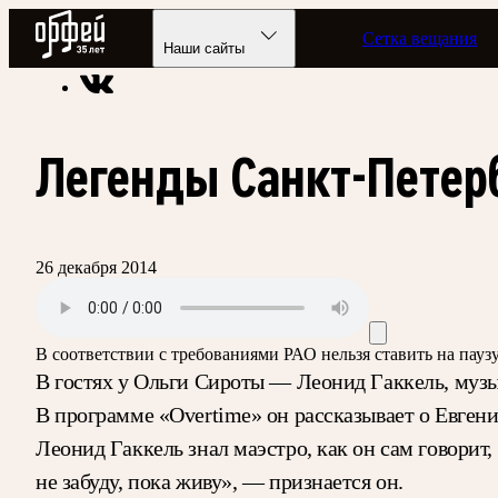
Радио Орфей
Сетка вещания
Радио классической музыки «Орфей»
Подкасты
Overtime
Наши сайты
Легенды Санкт-Петер
26 декабря 2014
В соответствии с требованиями
РАО
нельзя ставить на пау
В гостях у Ольги Сироты — Леонид Гаккель, музы
В программе «Overtime» он рассказывает о Евге
Леонид Гаккель знал маэстро, как он сам говорит,
не забуду, пока живу», — признается он.