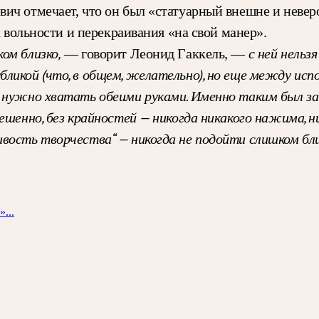
ич отмечает, что он был «статуарный внешне и невер
х вольности и перекраивания «на свой манер».
ом близко,
с ней нельз
— говорит Леонид Гаккель, —
ликой (что, в общем, желательно), но еще между ис
 нужно хватать обеими руками. Именно таким был за
ешенно, без крайностей — никогда никакого нажима, н
ивость творчества“ — никогда не подойти слишком бл
...