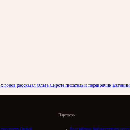
0-х годов рассказал Ольге Сироте писатель и переводчик Евгени
Партнеры
адиоцентр Орфей
Российская библиотечная ассо