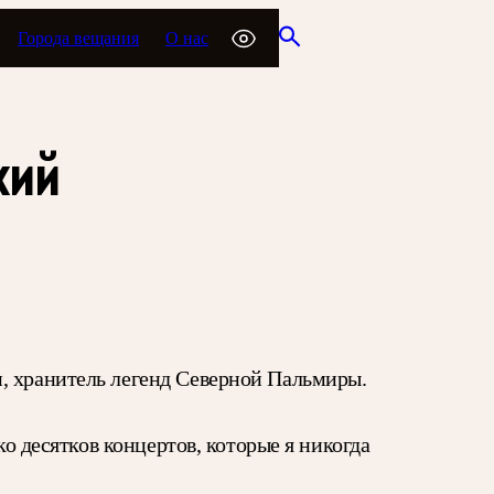
Города вещания
О нас
кий
, хранитель легенд Северной Пальмиры.
ко десятков концертов, которые я никогда