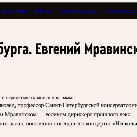
Программы
Новости
Интернет-каналы
Энциклопедия
бурга. Евгений Мравинс
зу и перематывать записи программ.
ковед, профессор Санкт-Петербургской консерватории
нии Мравинском — великом дирижере прошлого века.
 «из зала», постоянно посещал его концерты. «Несколь