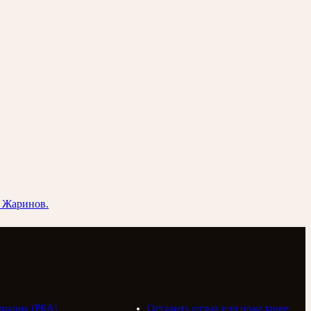
й Жаринов.
циация (РБА)
Оставить отзыв или пожелание