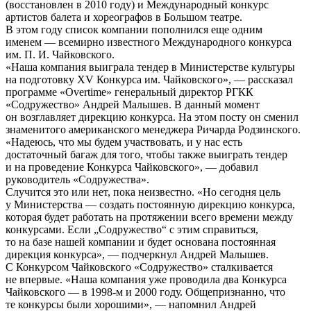
(восстановлен в 2010 году) и Международный конкурс
артистов балета и хореографов в Большом театре.
В этом году список компании пополнился еще одним
именем — всемирно известного Международного конкурса
им. П. И. Чайковского.
«Наша компания выиграла тендер в Министерстве культуры
на подготовку XV Конкурса им. Чайковского», — рассказал
программе «Overtime» генеральный директор РГКК
«Содружество» Андрей Малышев. В данный момент
он возглавляет дирекцию конкурса. На этом посту он сменил
знаменитого американского менеджера Ричарда Родзинского.
«Надеюсь, что мы будем участвовать, и у нас есть
достаточный багаж для того, чтобы также выиграть тендер
и на проведение Конкурса Чайковского», — добавил
руководитель «Содружества».
Случится это или нет, пока неизвестно. «Но сегодня цель
у Министерства — создать постоянную дирекцию конкурса,
которая будет работать на протяжении всего времени между
конкурсами. Если „Содружество“ с этим справиться,
то на базе нашей компании и будет основана постоянная
дирекция конкурса», — подчеркнул Андрей Малышев.
С Конкурсом Чайковского «Содружество» сталкивается
не впервые. «Наша компания уже проводила два Конкурса
Чайковского — в 1998-м и 2000 году. Общепризнанно, что
те конкурсы были хорошими», — напомнил Андрей