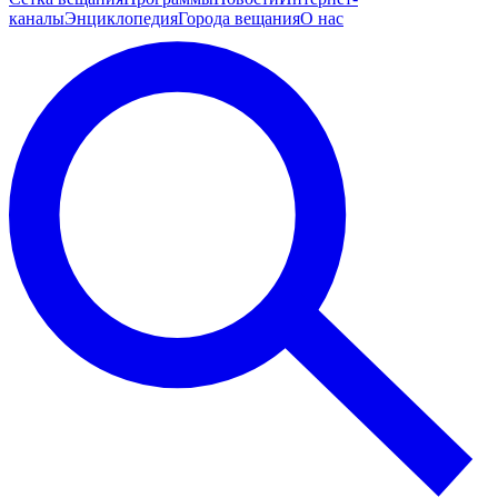
каналы
Энциклопедия
Города вещания
О нас