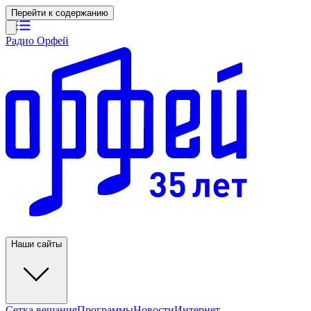
Перейти к содержанию
Радио Орфей
Наши сайты
Сетка вещания
Программы
Новости
Интернет-