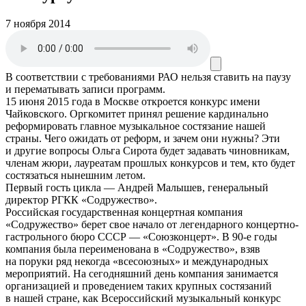
7 ноября 2014
В соответствии с требованиями
РАО
нельзя ставить на паузу
и перематывать записи программ.
15 июня 2015 года в Москве откроется конкурс имени
Чайковского. Оргкомитет принял решение кардинально
реформировать главное музыкальное состязание нашей
страны. Чего ожидать от реформ, и зачем они нужны? Эти
и другие вопросы Ольга Сирота будет задавать чиновникам,
членам жюри, лауреатам прошлых конкурсов и тем, кто будет
состязаться нынешним летом.
Первый гость цикла — Андрей Малышев, генеральный
директор РГКК «Содружество».
Российская государственная концертная компания
«Содружество» берет свое начало от легендарного концертно-
гастрольного бюро СССР — «Союзконцерт». В 90-е годы
компания была переименована в «Содружество», взяв
на поруки ряд некогда «всесоюзных» и международных
мероприятий. На сегодняшний день компания занимается
организацией и проведением таких крупных состязаний
в нашей стране, как Всероссийский музыкальный конкурс