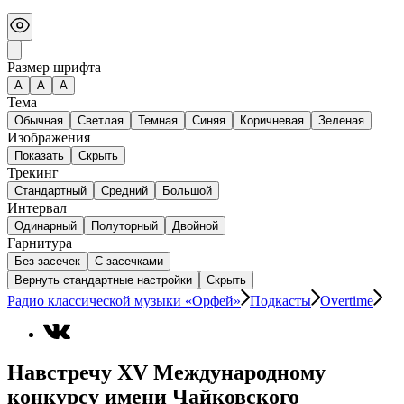
Размер шрифта
А
A
A
Тема
Обычная
Светлая
Темная
Синяя
Коричневая
Зеленая
Изображения
Показать
Скрыть
Трекинг
Стандартный
Средний
Большой
Интервал
Одинарный
Полуторный
Двойной
Гарнитура
Без засечек
С засечками
Вернуть стандартные настройки
Скрыть
Радио классической музыки «Орфей»
Подкасты
Overtime
Навстречу XV Международному
конкурсу имени Чайковского