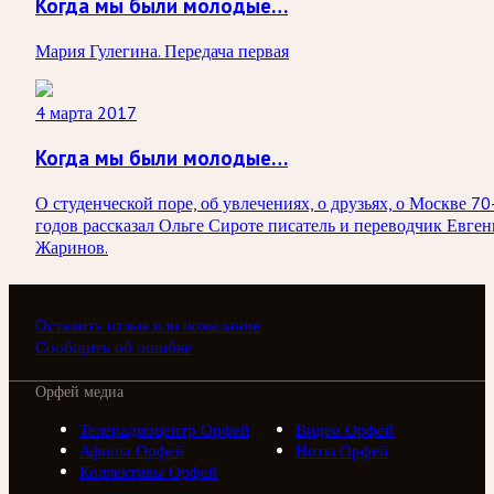
Когда мы были молодые…
Мария Гулегина. Передача первая
4 марта 2017
Когда мы были молодые…
О студенческой поре, об увлечениях, о друзьях, о Москве 70
годов рассказал Ольге Сироте писатель и переводчик Евге
Жаринов.
Оставить отзыв или пожелание
Сообщить об ошибке
Орфей медиа
Телерадиоцентр Орфей
Видео Орфей
Афиша Орфей
Ноты Орфей
Коллективы Орфей