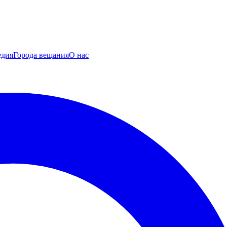
едия
Города вещания
О нас