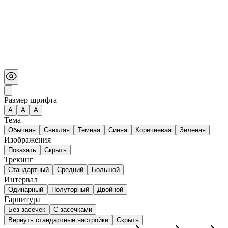
Размер шрифта
А
A
A
Тема
Обычная
Светлая
Темная
Синяя
Коричневая
Зеленая
Изображения
Показать
Скрыть
Трекинг
Стандартный
Средний
Большой
Интервал
Одинарный
Полуторный
Двойной
Гарнитура
Без засечек
С засечками
Вернуть стандартные настройки
Скрыть