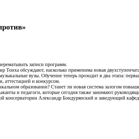
«против»
 перематывать записи программ.
ир Тонха обсуждают, насколько применима новая двухступенчат
музыкальные вузы. Обучение теперь проходит в два этапа: перв
, аттестацией и конкурсом.
ыкальном образовании? Станет ли новая система залогом повыше
ыканты и педагоги, которые сегодня также занимают руководя
ой консерватории Александр Бондурянский и заведующий кафед