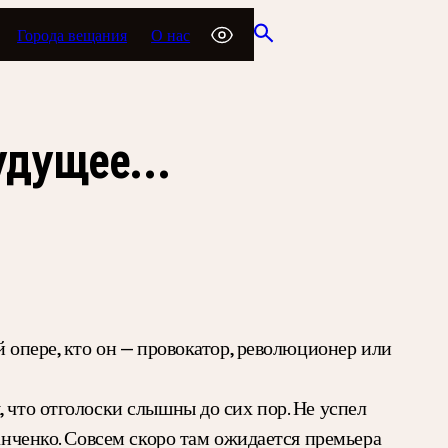
Города вещания
О нас
будущее…
 опере, кто он — провокатор, революционер или
 что отголоски слышны до сих пор. Не успел
анченко. Совсем скоро там ожидается премьера