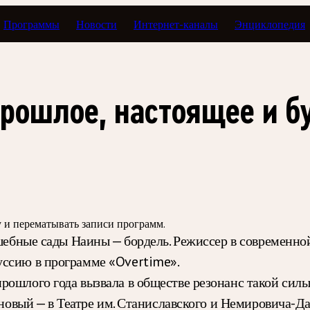
Программы
Новости
Интернет-каналы
Энциклопедия
прошлое, настоящее и 
зу и перематывать записи программ.
лшебные сады Наины — бордель. Режиссер в современной
уссию в программе «Overtime».
ошлого года вызвала в обществе резонанс такой силы,
т новый — в Театре им. Станиславского и Немировича-Д