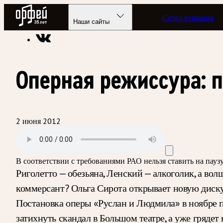
Радио Орфей
Сетка вещания
Радио классической музыки «Орфей»
Подкасты
Overtime
Наши сайты
Оперная режиссура: 
2 июня 2012
В соответствии с требованиями
РАО
нельзя ставить на пау
Риголетто — обезьяна, Ленский — алкоголик, а во
коммерсант? Ольга Сирота открывает новую диск
Постановка оперы «Руслан и Людмила» в ноябре пр
затихнуть скандал в Большом театре, а уже гряде