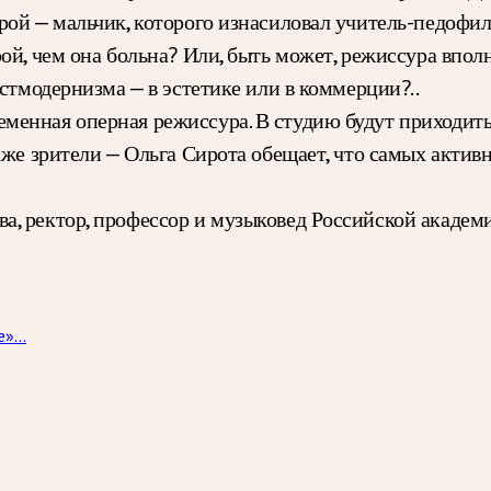
рой — мальчик, которого изнасиловал учитель-педофил
й, чем она больна? Или, быть может, режиссура вполне
остмодернизма — в эстетике или в коммерции?..
енная оперная режиссура. В студию будут приходить 
акже зрители — Ольга Сирота обещает, что самых акти
, ректор, профессор и музыковед Российской академи
»...