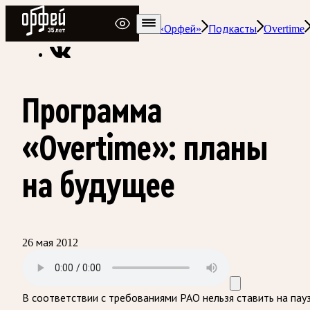
Радио Орфей
Радио классической музыки «Орфей»
Подкасты
Overtime
Программа
«Overtime»: планы
на будущее
26 мая 2012
В соответствии с требованиями
РАО
нельзя ставить на пау