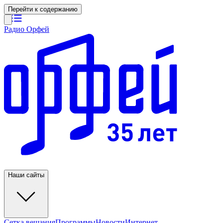
Перейти к содержанию
Радио Орфей
Наши сайты
Сетка вещания
Программы
Новости
Интернет-