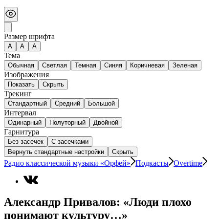
Размер шрифта
А
A
A
Тема
Обычная
Светлая
Темная
Синяя
Коричневая
Зеленая
Изображения
Показать
Скрыть
Трекинг
Стандартный
Средний
Большой
Интервал
Одинарный
Полуторный
Двойной
Гарнитура
Без засечек
С засечками
Вернуть стандартные настройки
Скрыть
Радио классической музыки «Орфей»
Подкасты
Overtime
Александр Привалов: «Люди плохо
понимают культуру…»