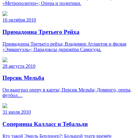
«Метрополитен»; Опера и политики.
16 октября 2010
Примадонна Третьего Рейха
Примадонна Третьего рейха; Владимир Атлантов и фильм
«Эммануэль»; Парадоксы дирижёра Самосуда.
28 августа 2010
Персик Мельба
Он выиграл оперу в карты; Персик Мельба; Доминго, опера,
футбол…
31 июля 2010
Соперница Калласс и Тебальди
Кто такой Эмиль Берлинер?; Большой театр времён