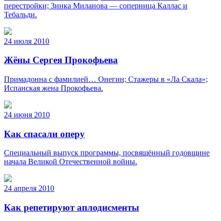
перестройки; Зинка Миланова — соперница Каллас и
Тебальди.
24 июля 2010
Жёны Сергея Прокофьева
Примадонна с фамилией… Онегин; Стажеры в «Ла Скала»;
Испанская жена Прокофьева.
24 июня 2010
Как спасали оперу
Специальный выпуск программы, посвящённый годовщине
начала Великой Отечественной войны.
24 апреля 2010
Как репетируют аплодисменты