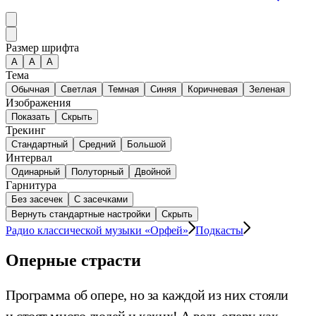
Размер шрифта
А
A
A
Тема
Обычная
Светлая
Темная
Синяя
Коричневая
Зеленая
Изображения
Показать
Скрыть
Трекинг
Стандартный
Средний
Большой
Интервал
Одинарный
Полуторный
Двойной
Гарнитура
Без засечек
С засечками
Вернуть стандартные настройки
Скрыть
Радио классической музыки «Орфей»
Подкасты
Оперные страсти
Программа об опере, но за каждой из них стояли
и стоят много людей и каких! А ведь оперу как