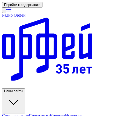
Перейти к содержанию
Радио Орфей
Наши сайты
Сетка вещания
Программы
Новости
Интернет-