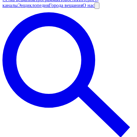
каналы
Энциклопедия
Города вещания
О нас