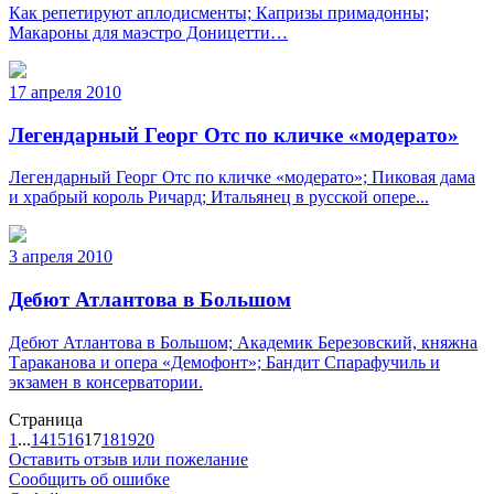
Как репетируют аплодисменты; Капризы примадонны;
Макароны для маэстро Доницетти…
17 апреля 2010
Легендарный Георг Отс по кличке «модерато»
Легендарный Георг Отс по кличке «модерато»; Пиковая дама
и храбрый король Ричард; Итальянец в русской опере...
3 апреля 2010
Дебют Атлантова в Большом
Дебют Атлантова в Большом; Академик Березовский, княжна
Тараканова и опера «Демофонт»; Бандит Спарафучиль и
экзамен в консерватории.
Страница
1
...
14
15
16
17
18
19
20
Оставить отзыв или пожелание
Сообщить об ошибке