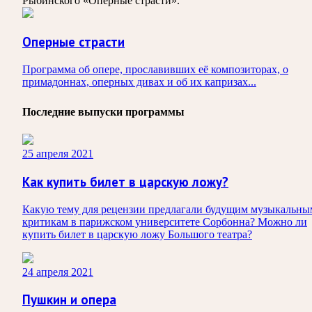
Рыбинского «Оперные страсти».
Оперные страсти
Программа об опере, прославивших её композиторах, о
примадоннах, оперных дивах и об их капризах...
Последние выпуски программы
25 апреля 2021
Как купить билет в царскую ложу?
Какую тему для рецензии предлагали будущим музыкальны
критикам в парижском университете Сорбонна? Можно ли
купить билет в царскую ложу Большого театра?
24 апреля 2021
Пушкин и опера