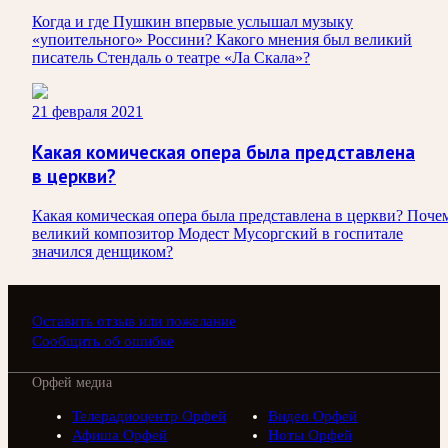
Когда и где Пушкин впервые услышал музыку
«упоительного» Россини? Какого мнения был великий
писатель Стендаль о театре «Ла Скала»?
21 февраля 2021
Какая комическая опера была представлена
в церкви?
Какая комическая опера была представлена в церкви? Поче
великий композитор Модест Мусоргский в госпитале
значился денщиком?
Оставить отзыв или пожелание
Сообщить об ошибке
Орфей медиа
Телерадиоцентр Орфей
Видео Орфей
Афиша Орфей
Ноты Орфей