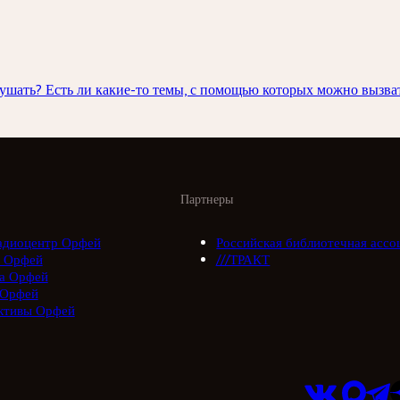
лушать? Есть ли какие-то темы, с помощью которых можно вызват
Партнеры
адиоцентр Орфей
Российская библиотечная ассо
 Орфей
///ТРАКТ
а Орфей
 Орфей
ктивы Орфей