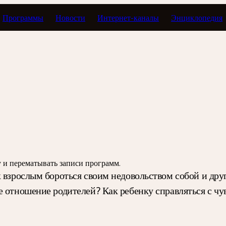
Программы
Новости
Интернет-каналы
Энциклопедия
й вопрос
зу и перематывать записи программ.
ак взрослым бороться своим недовольством собой и д
е отношение родителей? Как ребенку справляться с ч