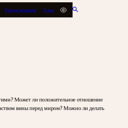
Города вещания
О нас
ругими? Может ли положительное отношение
увством вины перед миром? Можно ли делать