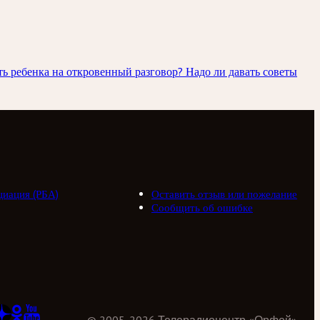
ь ребенка на откровенный разговор? Надо ли давать советы
циация (РБА)
Оставить отзыв или пожелание
Сообщить об ошибке