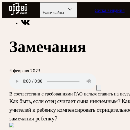
Радио Орфей
Сетка вещания
Радио классической музыки «Орфей»
Подкасты
Недетски
Наши сайты
Замечания
4 февраля 2023
В соответствии с требованиями
РАО
нельзя ставить на пау
Как быть, если отец считает сына никчемным? К
учителей к ребенку компенсировать отрицательно
замечания ребенку?