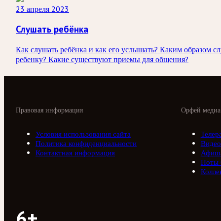
23 апреля 2023
Слушать ребёнка
Как слушать ребёнка и как его услышать? Каким образом с
ребенку? Какие существуют приемы для общения?
Правовая информация
Орфей медиа
Условия использования сайта
Телер
Политика конфиденциальности
Видео
Контактная информация
Афиш
Ноты
Колле
6+