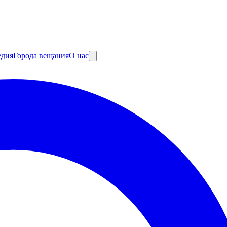
едия
Города вещания
О нас