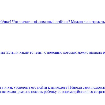
ебёнке? Что значит: избалованный ребёнок? Можно ли возражать
ть? Есть ли какие-то темы, с помощью которых можно вызвать р
у и как уговорить его пойти к психологу? Иногда сами подростк
и психолог реально помочь ребенку во взаимодействии со сверс