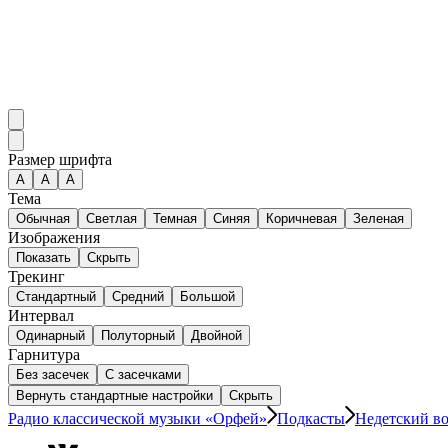
Размер шрифта
А
A
A
Тема
Обычная
Светлая
Темная
Синяя
Коричневая
Зеленая
Изображения
Показать
Скрыть
Трекинг
Стандартный
Средний
Большой
Интервал
Одинарный
Полуторный
Двойной
Гарнитура
Без засечек
С засечками
Вернуть стандартные настройки
Скрыть
Радио классической музыки «Орфей»
Подкасты
Недетский в