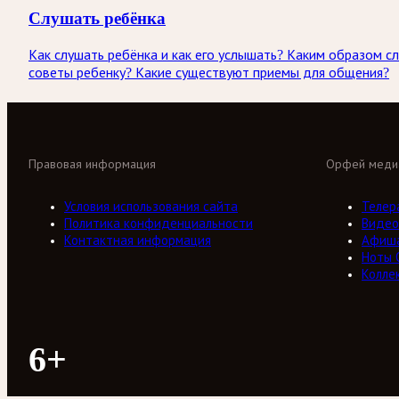
Слушать ребёнка
Как слушать ребёнка и как его услышать? Каким образом с
советы ребенку? Какие существуют приемы для общения?
Правовая информация
Орфей меди
Условия использования сайта
Телер
Политика конфиденциальности
Видео
Контактная информация
Афиш
Ноты 
Колле
6+