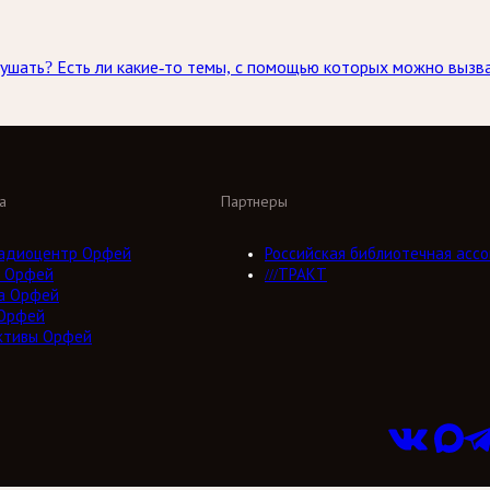
лушать? Есть ли какие-то темы, с помощью которых можно вызв
а
Партнеры
адиоцентр Орфей
Российская библиотечная ассо
 Орфей
///ТРАКТ
а Орфей
Орфей
ктивы Орфей