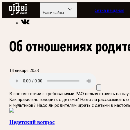
Радио Орфей
Сетка вещания
Радио классической музыки «Орфей»
Подкасты
Недетски
Наши сайты
Об отношениях родит
14 января 2023
В соответствии с требованиями
РАО
нельзя ставить на пау
Как правильно говорить с детьми? Надо ли рассказывать о
и мультиков? Надо ли родителям играть с детьми в настоль
Недетский вопрос