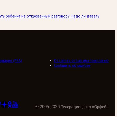
ать ребенка на откровенный разговор? Надо ли давать
циация (РБА)
Оставить отзыв или пожелание
Сообщить об ошибке
©
2005
-
2026
Телерадиоцентр «Орфей»