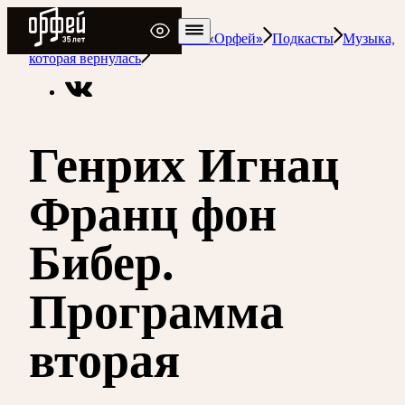
Радио Орфей
Радио классической музыки «Орфей»
Подкасты
Музыка,
которая вернулась
Генрих Игнац
Франц фон
Бибер.
Программа
вторая