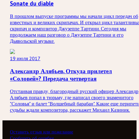
Sonate du diable
В прошлом выпуске программы мы начали цикл передач об
известных и великих скрипачах. И открыл цикл талантлив
скрипач и композитор Джузеппе Тартини. Сегодня мы
продолжаем наш разговор о Джузеппе Тартини и его
Дьявольской музыке.
19 июля 2017
Александр Алябьев. Откуда прилетел
«Соловей»? Передача четвертая
Отстаивая правду, благородный русский офицер Александр
Алябьев попал в тюрьму, где написал своего знаменитого
"Соловья" и балет "Волшебный барабан". Какие еще перипет
судьбы ждали композитора, расскажет Михаил Казиник.
Оставить отзыв или пожелание
Сообщить об ошибке