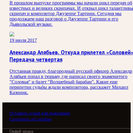
В прошлом выпуске программы мы начали цикл передач об
известных и великих скрипачах. И открыл цикл талантлив
скрипач и композитор Джузеппе Тартини. Сегодня мы
продолжаем наш разговор о Джузеппе Тартини и его
Дьявольской музыке.
19 июля 2017
Александр Алябьев. Откуда прилетел «Соловей
Передача четвертая
Отстаивая правду, благородный русский офицер Александр
Алябьев попал в тюрьму, где написал своего знаменитого
"Соловья" и балет "Волшебный барабан". Какие еще
перипетии судьбы ждали композитора, расскажет Михаил
Казиник.
Оставить отзыв или пожелание
Сообщить об ошибке
Орфей медиа