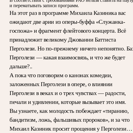
В соответствии с требованиями
РАО
нельзя ставить на пауз
и перематывать записи программ.
На этот раз в программе Михаила Казиника вас
ожидают две арии из оперы-буффа «Служанка-
госпожа» и фрагмент флейтового концерта. Всё
принадлежит великому Джованни Баттиста
Перголези. Но по-прежнему ничего непонятно. Ба
Перголези — какая взаимосвязь, и что же будет
дальше?..
А пока что поговорим о канонах комедии,
заложенных Перголези в опере, о влиянии
Перголези в веках и о трех чувствах — радости,
печали и удивлении, которые вызывает это имя.
Вы узнаете, как молодость побеждает «тиранию,
бандитизм, ложь, фальшивых пророков», и за что
Михаил Казиник просит прощения у Перголези…