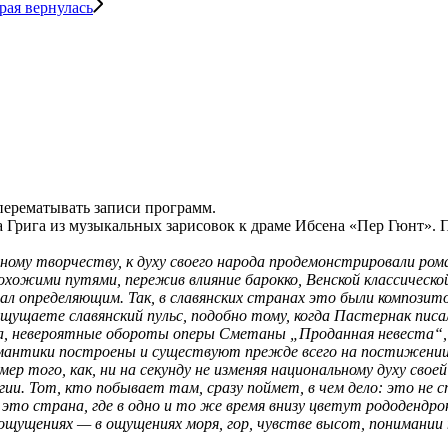
рая вернулась
 перематывать записи программ.
Грига из музыкальных зарисовок к драме Ибсена «Пер Гюнт». П
ному творчеству, к духу своего народа продемонстрировали ром
охожими путями, пережив влияние барокко, Венской классическ
стал определяющим. Так, в славянских странах это были компози
щущаете славянский пульс, подобно тому, когда Пастернак писа
, невероятные обороты оперы Сметаны „Проданная невеста“, 
омантики построены и существуют прежде всего на постижении 
р того, как, ни на секунду не изменяя национальному духу сво
гии. Тот, кто побывает там, сразу поймет, в чем дело: это не 
то страна, где в одно и то же время внизу цветут рододендрон
, в ощущениях — в ощущениях моря, гор, чувстве высот, пониман