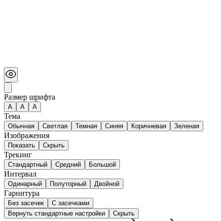
Размер шрифта
А
A
A
Тема
Обычная
Светлая
Темная
Синяя
Коричневая
Зеленая
Изображения
Показать
Скрыть
Трекинг
Стандартный
Средний
Большой
Интервал
Одинарный
Полуторный
Двойной
Гарнитура
Без засечек
С засечками
Вернуть стандартные настройки
Скрыть