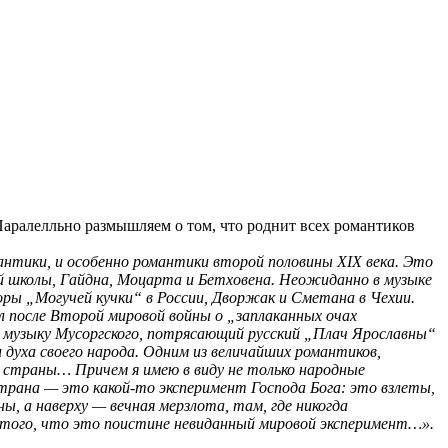
аралелльно размышляем о том, что роднит всех романтиков
антики, и особенно романтики второй половины XIX века. Это
ой школы, Гайдна, Моцарта и Бетховена. Неожиданно в музыке
торы „Могучей кучки“ в России, Дворжак и Сметана в Чехии.
л после Второй мировой войны о „заплаканных очах
музыку Мусоргского, потрясающий русский „Плач Ярославны“
духа своего народа. Одним из величайших романтиков,
ей страны… Причем я имею в виду не только народные
страна — это какой-то эксперимент Господа Бога: это взлеты,
ы, а наверху — вечная мерзлота, там, где никогда
ии того, что это поистине невиданный мировой эксперимент…».