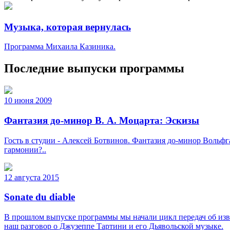
Музыка, которая вернулась
Программа Михаила Казиника.
Последние выпуски программы
10 июня 2009
Фантазия до-минор В. А. Моцарта: Эскизы
Гость в студии - Алексей Ботвинов. Фантазия до-минор Вольфг
гармонии?..
12 августа 2015
Sonate du diable
В прошлом выпуске программы мы начали цикл передач об изв
наш разговор о Джузеппе Тартини и его Дьявольской музыке.