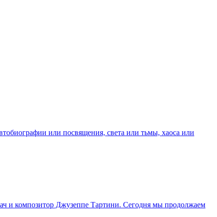
автобиографии или посвящения, света или тьмы, хаоса или
пач и композитор Джузеппе Тартини. Сегодня мы продолжаем