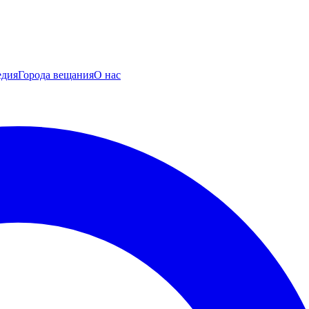
едия
Города вещания
О нас