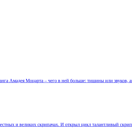
анга Амадея Моцарта – чего в ней больше: тишины или звуков, 
естных и великих скрипачах. И открыл цикл талантливый скри