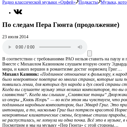
Радио классической музыки «Орфей»
Подкасты
Музыка, кото
По следам Пера Гюнта (продолжение)
23 июля 2014
В соответствии с требованиями
РАО
нельзя ставить на паузу и
Вместе с Михаилом Казиником слушаем вторую сюиту Эдварда 
мира, и каких вершин в романтизме достиг норвежец Григ…
Михаил Казиник:
«Подлинное отношение к фольклору, к народ
было невероятное поветрие во многих странах, которые шли п
появились гении, для которых дух народа и дух своей страны 
Когда вы слушаете музыку этих великих композиторов, то вы о
славянства“. Когда мы слышим „Славянские танцы“ Дворжака
из оперы „Князь Игорь“ — во всём этом мы чувствуем, что р
подлинным народным композитором, был Эдвард Григ. Это приме
интонации, а то, насколько Григ был потрясен красотой Норве
невероятные климатические смены, безумные стихии природы, э
не распустилась, не лопнула ни одна почка. Всё это в музыке
Посмотрим и мы на музыку «Пер Гюнта» с этой стороны…