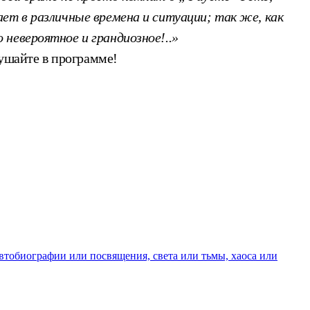
ет в различные времена и ситуации; так же, как
невероятное и грандиозное!..»
лушайте в программе!
автобиографии или посвящения, света или тьмы, хаоса или