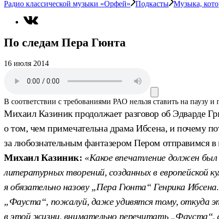
Радио классической музыки «Орфей»
Подкасты
Музыка, кото
По следам Пера Гюнта
16 июля 2014
В соответствии с требованиями
РАО
нельзя ставить на паузу и
Михаил Казиник продолжает разговор об Эдварде Гр
о том, чем примечательна драма Ибсена, и почему по
за любознательным фантазером Пером отправимся в 
Михаил Казиник:
«Какое впечатление должен был 
литературных творений, созданных в европейской к
я обязательно назову „Пера Гюнта“ Генрика Ибсена.
„Фауста“, пожалуй, даже удивятся тому, откуда эт
в этой жизни, внимательно перечитать „Фауста“, а