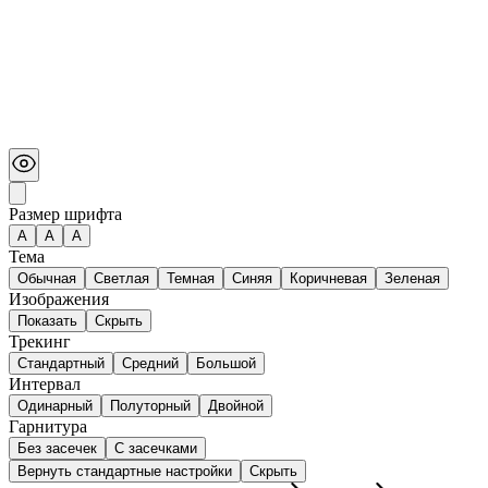
Размер шрифта
А
A
A
Тема
Обычная
Светлая
Темная
Синяя
Коричневая
Зеленая
Изображения
Показать
Скрыть
Трекинг
Стандартный
Средний
Большой
Интервал
Одинарный
Полуторный
Двойной
Гарнитура
Без засечек
С засечками
Вернуть стандартные настройки
Скрыть