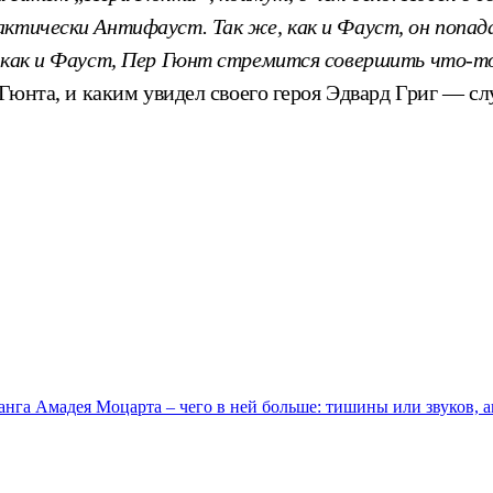
ктически Антифауст. Так же, как и Фауст, он попада
 как и Фауст, Пер Гюнт стремится совершить что-то 
 Гюнта, и каким увидел своего героя Эдвард Григ — с
анга Амадея Моцарта – чего в ней больше: тишины или звуков, 