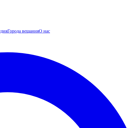
едия
Города вещания
О нас