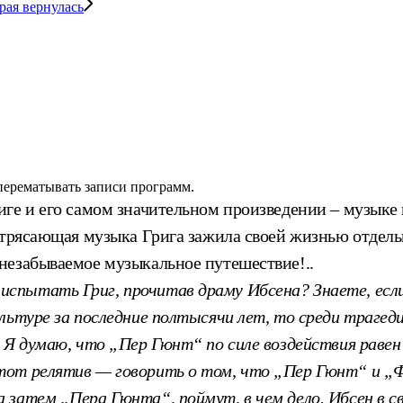
рая вернулась
 перематывать записи программ.
иге и его самом значительном произведении – музыке
трясающая музыка Грига зажила своей жизнью отдельно
незабываемое музыкальное путешествие!..
испытать Григ, прочитав драму Ибсена? Знаете, если
ультуре за последние полтысячи лет, то среди траге
 Я думаю, что „Пер Гюнт“ по силе воздействия равен
от релятив — говорить о том, что „Пер Гюнт“ и „Фа
 затем „Пера Гюнта“, поймут, в чем дело. Ибсен в с