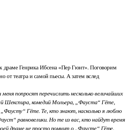
 к драме Генрика Ибсена «Пер Гюнт». Поговорим
 от театра и самой пьесы. А затем вслед
 меня попросят перечислить несколько величайших
дий Шекспира, комедий Мольера, „Фауста“ Гёте,
 „Фаусту“ Гёте. Те, кто знают, насколько я люблю
уст“ равновелики. Но те из вас, кто найдут время
воей драме не просто помнит о „Фаусте“ Гёте,