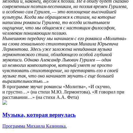
мелодии и, наконец, вкусом к поэзии. Не в обиду будет сказано
современным поэтам-песенникам, но поэзия времен Гурилева,
и особенно сам Гурилев, — это воплощение высочайшей
культуры. Когда мы обращаемся к стихам, на которые
написаны романсы Гурилева, то всегда испытываем
ощущение, что мы общаемся с настоящим философом,
человеком понимающим поэзию.
Нынешнюю передачу мы начинаем с его романса «Молитва»
на слова гениального стихотворения Михаила Юрьевича
Лермонтова. Здесь уже заложена невиданная музыка
лермонтовского стиха, обладающего особой глубиной
звукописи. Однако Александр Львович Гурилев — один
из немногих композиторов, который умеет не просто
чувствовать стихотворение, но претворять его в своей
музыке так, что оно начинает звучать с еще большей
выразительностью…»
В программе звучат романсы «Молитва», «И скучно,
и грустно…» (на стихи М.Ю. Лермонтова), «Я говорил при
расставании…» (на стихи А.А. Фета)
Музыка, которая вернулась
Программа Михаила Казиника.