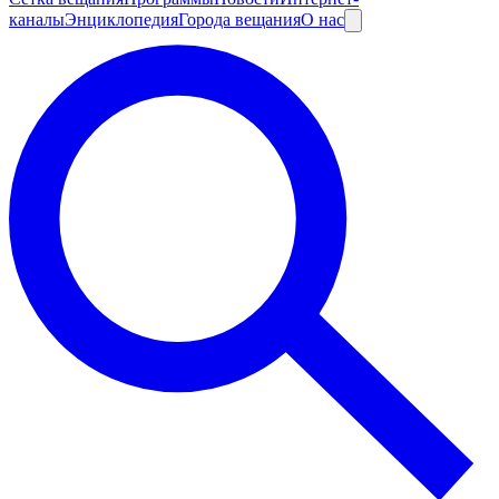
каналы
Энциклопедия
Города вещания
О нас