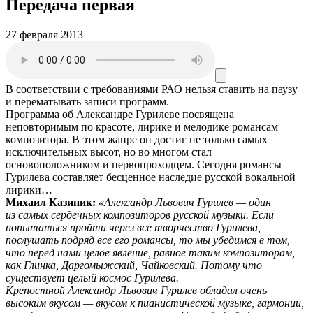
Передача первая
27 февраля 2013
В соответствии с требованиями
РАО
нельзя ставить на паузу
и перематывать записи программ.
Программа об Александре Гурилеве посвящена
неповторимым по красоте, лирике и мелодике романсам
композитора. В этом жанре он достиг не только самых
исключительных высот, но во многом стал
основоположником и первопроходцем. Сегодня романсы
Гурилева составляет бесценное наследие русской вокальной
лирики…
Михаил Казиник:
«Александр Львович Гурилев — один
из самых сердечных композиторов русской музыки. Если
попытаться пройти через все творчество Гурилева,
послушать подряд все его романсы, то мы убедимся в том,
что перед нами целое явление, равное таким композиторам,
как Глинка, Даргомыжский, Чайковский. Потому что
существует целый космос Гурилева.
Крепостной Александр Львович Гурилев обладал очень
высоким вкусом — вкусом к пианистической музыке, гармонии,