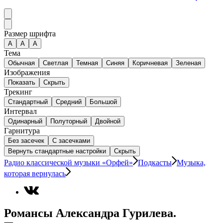
Размер шрифта
А
A
A
Тема
Обычная
Светлая
Темная
Синяя
Коричневая
Зеленая
Изображения
Показать
Скрыть
Трекинг
Стандартный
Средний
Большой
Интервал
Одинарный
Полуторный
Двойной
Гарнитура
Без засечек
С засечками
Вернуть стандартные настройки
Скрыть
Радио классической музыки «Орфей»
Подкасты
Музыка,
которая вернулась
Романсы Александра Гурилева.