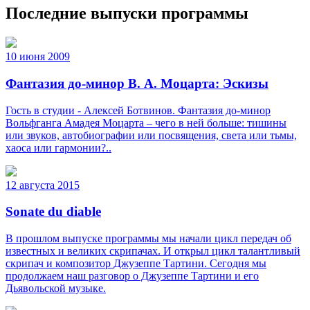
Последние выпуски программы
10 июня 2009
Фантазия до-минор В. А. Моцарта: Эскизы
Гость в студии - Алексей Ботвинов. Фантазия до-минор
Вольфганга Амадея Моцарта – чего в ней больше: тишины
или звуков, автобиографии или посвящения, света или тьмы,
хаоса или гармонии?..
12 августа 2015
Sonate du diable
В прошлом выпуске программы мы начали цикл передач об
известных и великих скрипачах. И открыл цикл талантливый
скрипач и композитор Джузеппе Тартини. Сегодня мы
продолжаем наш разговор о Джузеппе Тартини и его
Дьявольской музыке.