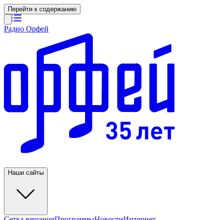
Перейти к содержанию
Радио Орфей
Наши сайты
Сетка вещания
Программы
Новости
Интернет-