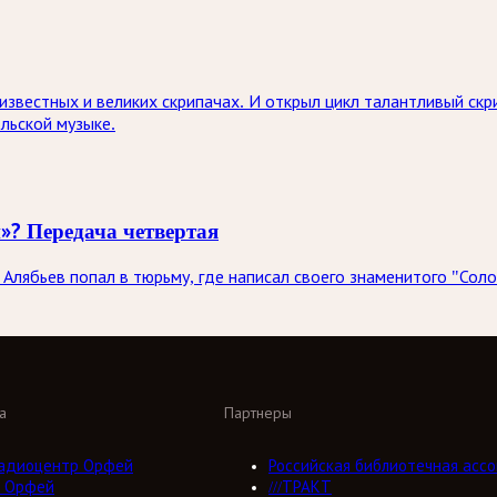
известных и великих скрипачах. И открыл цикл талантливый скр
льской музыке.
»? Передача четвертая
Алябьев попал в тюрьму, где написал своего знаменитого "Сол
а
Партнеры
адиоцентр Орфей
Российская библиотечная ассо
 Орфей
///ТРАКТ