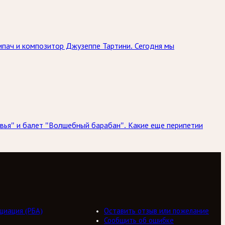
ипач и композитор Джузеппе Тартини. Сегодня мы
овья" и балет "Волшебный барабан". Какие еще перипетии
циация (РБА)
Оставить отзыв или пожелание
Сообщить об ошибке