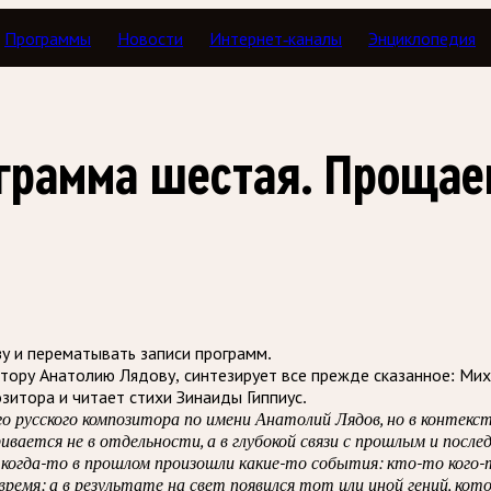
Программы
Новости
Интернет-каналы
Энциклопедия
которая вернулась
ограмма шестая. Проща
зу и перематывать записи программ.
тору Анатолию Лядову, синтезирует все прежде сказанное: Мих
зитора и читает стихи Зинаиды Гиппиус.
о русского композитора по имени Анатолий Лядов, но в контек
вается не в отдельности, а в глубокой связи с прошлым и посл
когда-то в прошлом произошли какие-то события: кто-то кого-т
время; а в результате на свет появился тот или иной гений, кот