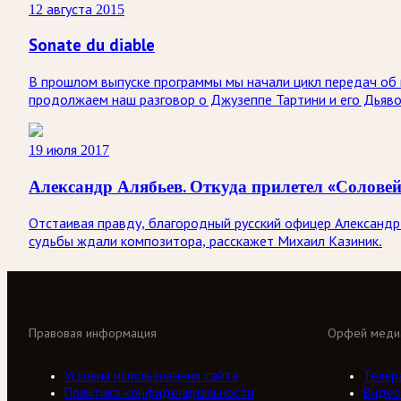
12 августа 2015
Sonate du diable
В прошлом выпуске программы мы начали цикл передач об 
продолжаем наш разговор о Джузеппе Тартини и его Дьяво
19 июля 2017
Александр Алябьев. Откуда прилетел «Соловей
Отстаивая правду, благородный русский офицер Александр 
судьбы ждали композитора, расскажет Михаил Казиник.
Правовая информация
Орфей меди
Условия использования сайта
Телер
Политика конфиденциальности
Видео