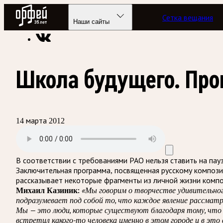
Радио Орфей
Сетка вещания
Радио классической музыки «Орфей»
Подкасты
Музыка, 
Наши сайты
Школа будущего. Пр
14 марта 2012
В соответствии с требованиями
РАО
нельзя ставить на пау
Заключительная программа, посвященная русскому компози
рассказывает некоторые фрагменты из личной жизни компо
Михаил Казиник:
«Мы говорим о творчестве удивительног
подразумевает под собой то, что каждое явление рассматри
Мы — это люди, которые существуют благодаря тому, что 
встретил какого-то человека именно в этом городе и в это 