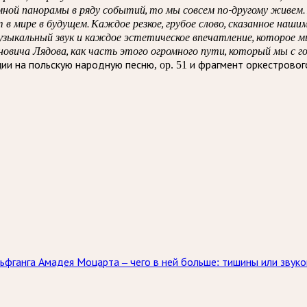
омной панорамы в ряду событий, то мы совсем по-другому живем
т в мире в будущем. Каждое резкое, грубое слово, сказанное наш
ыкальный звук и каждое эстетическое впечатление, которое мы
ича Лядова, как часть этого огромного пути, который мы с г
ии на польскую народную песню, op. 51 и фрагмент оркестровог
ьфганга Амадея Моцарта – чего в ней больше: тишины или звуко