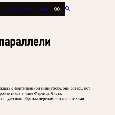
Города вещания
О нас
 параллели
уждать о фортепианной миниатюре, они совершают
 романтиков в лице Ференца Листа.
а чудесным образом переплетается со стихами