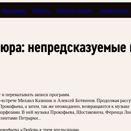
Программы
Новости
Интернет-каналы
Энциклопедия
оторая вернулась
юра: непредсказуемые
зу и перематывать записи программ.
-встрече Михаил Казиник и Алексей Ботвинов. Продолжая расс
рокофьева, а затем, так же неожиданно, возвращаются к музыке
рфозами. В ней музыка Прокофьева, Шостаковича, Ференца Лист
 сонетами Петрарки…
рокофьева «Любовь к трем апельсинам».