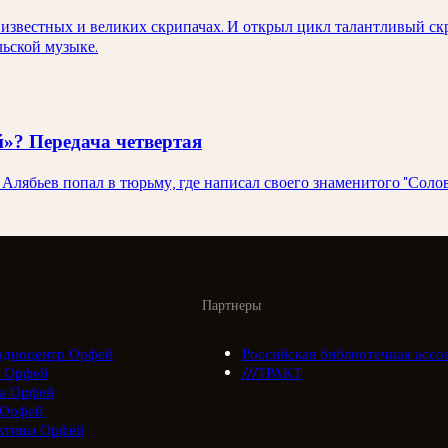
известных и великих скрипачах. И открыл цикл талантливый ск
ьской музыке.
»? Передача четвертая
лябьев попал в тюрьму, где написал своего знаменитого "Солов
Партнеры
адиоцентр Орфей
Российская библиотечная ассо
 Орфей
///ТРАКТ
а Орфей
 Орфей
ктивы Орфей