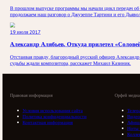
В прошлом выпуске программы мы начали цикл передач об 
продолжаем наш разговор о Джузеппе Тартини и его Дьявол
19 июля 2017
Александр Алябьев. Откуда прилетел «Соловей
Отстаивая правду, благородный русский офицер Александр А
судьбы ждали композитора, расскажет Михаил Казиник.
Правовая информация
Орфей медиа
Условия использования сайта
Телер
Политика конфиденциальности
Видео
Контактная информация
Афиш
Ноты
Колле