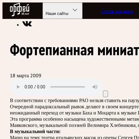
Радио Орфей
Сетка вещания
Радио классической музыки «Орфей»
Подкасты
Музыка, к
Наши сайты
Фортепианная миниат
18 марта 2009
В соответствии с требованиями
РАО
нельзя ставить на пау
Очередной парадоксальный рывок делают в своем концерте
неожиданный переход от музыки Баха и Моцарта к музыке П
Эта программа особенно насыщена художественными метамо
Маяковского, музыкальной поэзией Велимира Хлебникова,
В музыкальной части:
Марш на тему театра итальянских масок из оперы Сергея П