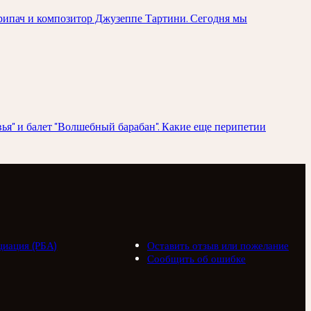
рипач и композитор Джузеппе Тартини. Сегодня мы
ья" и балет "Волшебный барабан". Какие еще перипетии
циация (РБА)
Оставить отзыв или пожелание
Сообщить об ошибке