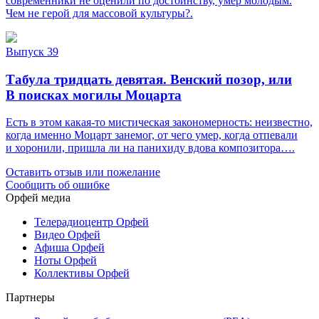
современники не оценили по достоинству, умер молодым.
Чем не герой для массовой культуры?.
Выпуск 39
Табула тридцать девятая. Венский позор, или
В поисках могилы Моцарта
Есть в этом какая-то мистическая закономерность: неизвестно,
когда именно Моцарт занемог, от чего умер, когда отпевали
и хоронили, пришла ли на панихиду вдова композитора….
Оставить отзыв или пожелание
Сообщить об ошибке
Орфей медиа
Телерадиоцентр Орфей
Видео Орфей
Афиша Орфей
Ноты Орфей
Коллективы Орфей
Партнеры