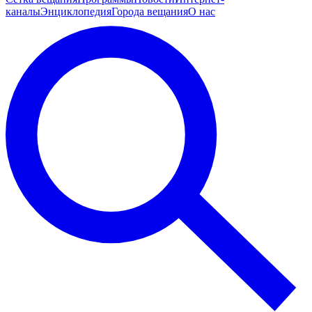
каналы
Энциклопедия
Города вещания
О нас