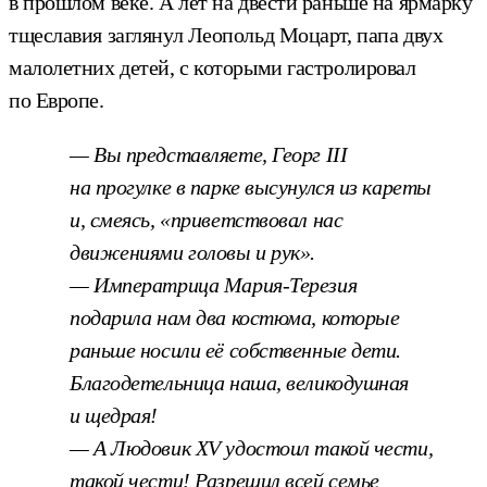
в прошлом веке. А лет на двести раньше на ярмарку
тщеславия заглянул Леопольд Моцарт, папа двух
малолетних детей, с которыми гастролировал
по Европе.
— Вы представляете, Георг III
на прогулке в парке высунулся из кареты
и, смеясь, «приветствовал нас
движениями головы и рук».
— Императрица Мария-Терезия
подарила нам два костюма, которые
раньше носили её собственные дети.
Благодетельница наша, великодушная
и щедрая!
— А Людовик XV удостоил такой чести,
такой чести! Разрешил всей семье