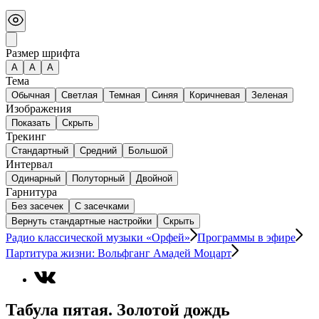
Размер шрифта
А
A
A
Тема
Обычная
Светлая
Темная
Синяя
Коричневая
Зеленая
Изображения
Показать
Скрыть
Трекинг
Стандартный
Средний
Большой
Интервал
Одинарный
Полуторный
Двойной
Гарнитура
Без засечек
С засечками
Вернуть стандартные настройки
Скрыть
Радио классической музыки «Орфей»
Программы в эфире
Партитура жизни: Вольфганг Амадей Моцарт
Табула пятая. Золотой дождь