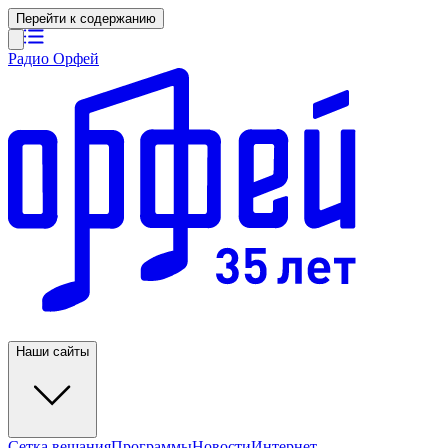
Перейти к содержанию
Радио Орфей
Наши сайты
Сетка вещания
Программы
Новости
Интернет-