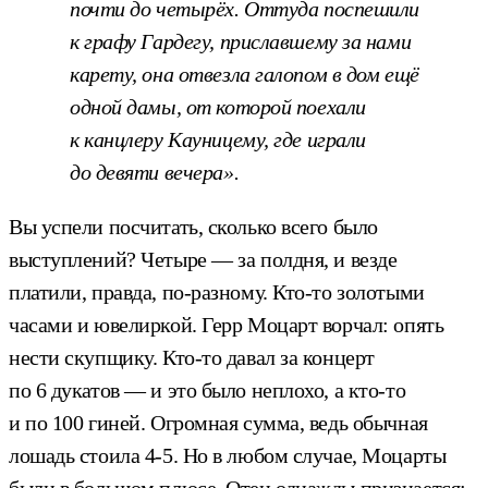
почти до четырёх. Оттуда поспешили
к графу Гардегу, приславшему за нами
карету, она отвезла галопом в дом ещё
одной дамы, от которой поехали
к канцлеру Кауницему, где играли
до девяти вечера».
Вы успели посчитать, сколько всего было
выступлений? Четыре — за полдня, и везде
платили, правда, по-разному. Кто-то золотыми
часами и ювелиркой. Герр Моцарт ворчал: опять
нести скупщику. Кто-то давал за концерт
по 6 дукатов — и это было неплохо, а кто-то
и по 100 гиней. Огромная сумма, ведь обычная
лошадь стоила 4-5. Но в любом случае, Моцарты
были в большом плюсе. Отец однажды признается: