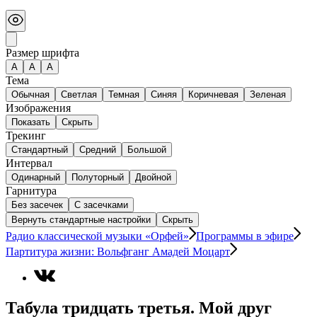
Размер шрифта
А
A
A
Тема
Обычная
Светлая
Темная
Синяя
Коричневая
Зеленая
Изображения
Показать
Скрыть
Трекинг
Стандартный
Средний
Большой
Интервал
Одинарный
Полуторный
Двойной
Гарнитура
Без засечек
С засечками
Вернуть стандартные настройки
Скрыть
Радио классической музыки «Орфей»
Программы в эфире
Партитура жизни: Вольфганг Амадей Моцарт
Табула тридцать третья. Мой друг