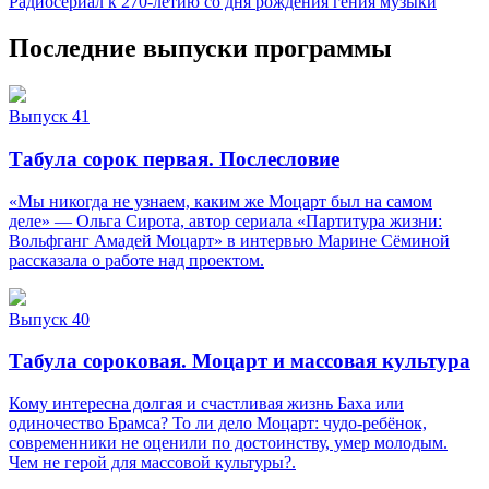
Радиосериал к 270-летию со дня рождения гения музыки
Последние выпуски программы
Выпуск 41
Табула сорок первая. Послесловие
«Мы никогда не узнаем, каким же Моцарт был на самом
деле» — Ольга Сирота, автор сериала «Партитура жизни:
Вольфганг Амадей Моцарт» в интервью Марине Сёминой
рассказала о работе над проектом.
Выпуск 40
Табула сороковая. Моцарт и массовая культура
Кому интересна долгая и счастливая жизнь Баха или
одиночество Брамса? То ли дело Моцарт: чудо-ребёнок,
современники не оценили по достоинству, умер молодым.
Чем не герой для массовой культуры?.