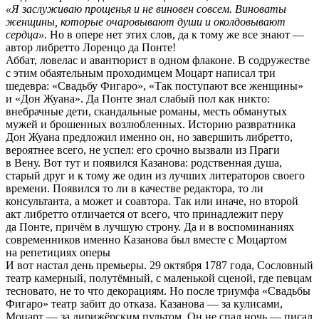
«Я заслуживаю прощенья и не виновен совсем. Виноваты
женщины, которые очаровывают души и околдовывают
сердца».
Но в опере нет этих слов, да к тому же все знают —
автор либретто Лоренцо да Понте!
Аббат, ловелас и авантюрист в одном флаконе. В содружестве
с этим обаятельным проходимцем Моцарт написал три
шедевра: «Свадьбу Фигаро», «Так поступают все женщины»
и «Дон Жуана». Да Понте знал слабый пол как никто:
внебрачные дети, скандальные романы, месть обманутых
мужей и брошенных возлюбленных. Историю развратника
Дон Жуана предложил именно он, но завершить либретто,
вероятнее всего, не успел: его срочно вызвали из Праги
в Вену. Вот тут и появился Казанова: родственная душа,
старый друг и к тому же один из лучших литераторов своего
времени. Появился то ли в качестве редактора, то ли
консультанта, а может и соавтора. Так или иначе, но второй
акт либретто отличается от всего, что принадлежит перу
да Понте, причём в лучшую строну. Да и в воспоминаниях
современников именно Казанова был вместе с Моцартом
на репетициях оперы
И вот настал день премьеры. 29 октября 1787 года, Сословный
театр камерный, полутёмный, с маленькой сценой, где певцам
тесновато, не то что декорациям. Но после триумфа «Свадьбы
Фигаро» театр забит до отказа. Казанова — за кулисами,
Моцарт — за дирижёрским пультом. Он не спал ночь — писал