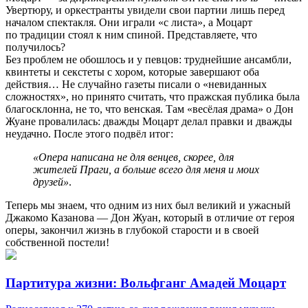
Увертюру, и оркестранты увидели свои партии лишь перед
началом спектакля. Они играли «с листа», а Моцарт
по традиции стоял к ним спиной. Представляете, что
получилось?
Без проблем не обошлось и у певцов: труднейшие ансамбли,
квинтеты и секстеты с хором, которые завершают оба
действия… Не случайно газеты писали о «невиданных
сложностях», но принято считать, что пражская публика была
благосклонна, не то, что венская. Там «весёлая драма» о Дон
Жуане провалилась: дважды Моцарт делал правки и дважды
неудачно. После этого подвёл итог:
«Опера написана не для венцев, скорее, для
жителей Праги, а больше всего для меня и моих
друзей»
.
Теперь мы знаем, что одним из них был великий и ужасный
Джакомо Казанова — Дон Жуан, который в отличие от героя
оперы, закончил жизнь в глубокой старости и в своей
собственной постели!
Партитура жизни: Вольфганг Амадей Моцарт