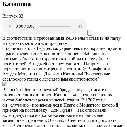
Казанова
Выпуск 33
В соответствии с требованиями
РАО
нельзя ставить на паузу
и перематывать записи программ.
Старинная вилла Бертрамка, укрывшаяся на окраине шумной
Праги в зелени холмов и виноградников. Заброшенная
и всеми забытая, она хранит свои тайны от случайных
посетителей. А ведь ей есть чем удивить! Например, два
портрета, которые висят рядом в гостиной: Вольфганга
Амадея Моцарта и… Джакомо Казановы! Что связывает
светлоокого гения с легендарным авантюристом?
Вечный любовник и вечный бродяга, шулер, писатель,
путешественник и шпион Казанова «вышел на пенсию»
и стал библиотекарем в чешской глуши. В 1787 году
он «случайно» познакомился в Праге с Моцартом, который
приехал на постановку «Дон Жуана». Так описывали
их встречу, пока в архиве Казановы не нашлись две
загадочные странички. Это текст Секстета из второго акта,
когда Лепорелло, одетый в плащ хозяина, оказывается пойман: