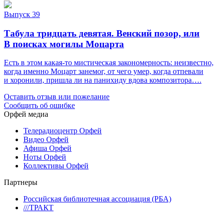
Выпуск 39
Табула тридцать девятая. Венский позор, или
В поисках могилы Моцарта
Есть в этом какая-то мистическая закономерность: неизвестно,
когда именно Моцарт занемог, от чего умер, когда отпевали
и хоронили, пришла ли на панихиду вдова композитора….
Оставить отзыв или пожелание
Сообщить об ошибке
Орфей медиа
Телерадиоцентр Орфей
Видео Орфей
Афиша Орфей
Ноты Орфей
Коллективы Орфей
Партнеры
Российская библиотечная ассоциация (РБА)
///ТРАКТ