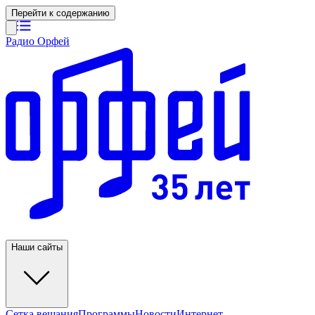
Перейти к содержанию
Радио Орфей
Наши сайты
Сетка вещания
Программы
Новости
Интернет-