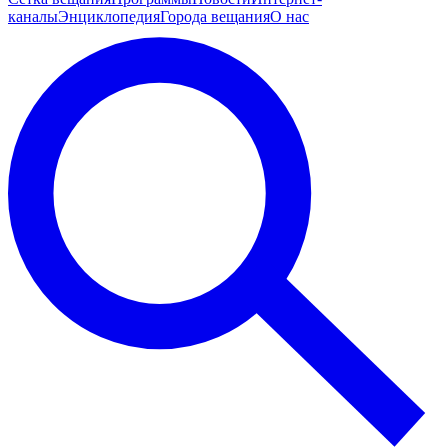
каналы
Энциклопедия
Города вещания
О нас