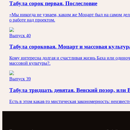
Табула сорок первая. Послесловие
«Мы никогда не узнаем, каким же Моцарт был на самом де
о работе над проектом.
Выпуск 40
Табула сороковая. Моцарт и массовая культур
Кому интересна долгая и счастливая жизнь Баха или одиноч
массовой культуры?.
Выпуск 39
Табула тридцать девятая. Венский позор, или
Есть в этом какая-то мистическая закономерность: неизвест