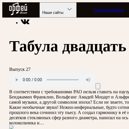
Радио Орфей
Сетка вещания
Радио классической музыки «Орфей»
Программы в эфире
Наши сайты
Табула двадцать
Выпуск 27
В соответствии с требованиями
РАО
нельзя ставить на пау
Бенджамин Франклин, Вольфганг Амадей Моцарт и Альфред 
самой музыки, а другой символом эпохи? Если не знаете, то
Какие необычные звуки! Нежно-инфернальные, будто сотни 
прошлого века сочинил эту пьесу. А создал гармонику в е
десятков стеклянных сфер разного диаметра, нанизал на ось
колокольчика и…