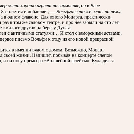
мер очень хорошо играет на гармонике, он в Вене
Вольфганг тоже играл на нём».
8 столетия и добавляет, —
а в одном флаконе. Для юного Моцарта, практически,
аз в том же садовом театре, и про неё забыли на сто лет.
е «милого друга» на берегу Дуная.
ллеи с античными статуями… И стол с заморскими яствами,
первое письмо Вольфи к отцу из его новой прекрасной
одится в имении рядом с домом. Возможно, Моцарт
од своей жизни. Напишет, побывав на концерте слепой
м, и на носу премьера «Волшебной флейты». Куда делся