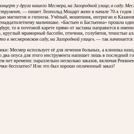
нцерт у друга нашего Месмера, на Загородной улице, в саду. Мес
нструмент,
— пишет Леопольд Моцарт жене в начале 70-х годов 1
ью магнитов и гипноза. Учёный, мошенник, интриган и Казанов
енадцатилетнему мальчишке. «Бастьен и Бастьенна» прошла один р
цбург, то в почтовой карете прямо от заставы направится в имени
в, круглый мраморный бассейн, птичник, голубятня, тенистые а
о в месмеровском саду, на Загородной улице»,
— так начинается 
ки: Месмер использует её для лечения больных, а клиника нах
о два опуса для этого инструмента напишет лишь в последний г
м нет времени: параллельно несколько заказов, включая Реквие
чки бесплатно? Или это был хорошо оплаченный заказ?