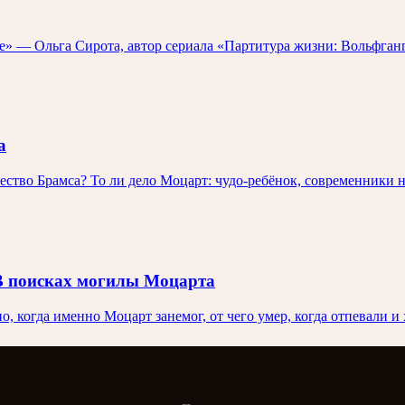
ле» — Ольга Сирота, автор сериала «Партитура жизни: Вольфга
а
ество Брамса? То ли дело Моцарт: чудо-ребёнок, современники н
 В поисках могилы Моцарта
но, когда именно Моцарт занемог, от чего умер, когда отпевали