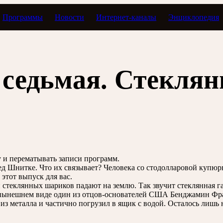
Программы
Новости
Интернет-каналы
Энциклопедия
Партитура жизни: Вольфганг Амадей Моцарт
 седьмая. Стекля
зу и перематывать записи программ.
Шнитке. Что их связывает? Человека со стодолларовой купюры
 этот выпуск для вас.
стеклянных шариков падают на землю. Так звучит стеклянная га
ё нынешнем виде один из отцов-основателей США Бенджамин Фра
 из металла и частично погрузил в ящик с водой. Осталось лишь 