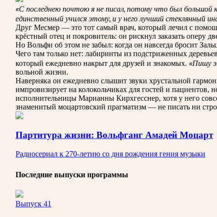
«С последнею почтою я не писал, потому что был большой ко
единственный учился этому, и у него лучший стеклянный и
Друг Месмер — это тот самый врач, который лечил с помощ
крёстный отец и покровитель: он рискнул заказать оперу дв
Но Вольфи об этом не забыл: когда он навсегда бросит Заль
Чего там только нет: лабиринты из подстриженных деревье
«Пишу эт
который ежедневно накрыт для друзей и знакомых.
вольной жизни.
Наверняка он ежедневно слышит звуки хрустальной гармони
импровизирует на колокольчиках для гостей и пациентов, н
исполнительницы Марианны Кирхгесснер, хотя у него совсе
знаменитый моцартовский прагматизм — не писать ни стро
Партитура жизни: Вольфганг Амадей Моцарт
Радиосериал к 270-летию со дня рождения гения музыки
Последние выпуски программы
Выпуск 41