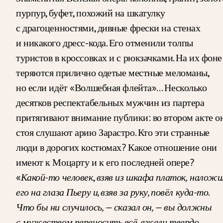
пурпур, буфет, похожий на шкатулку
с драгоценностями, дивные фрески на стенах
и никакого дресс-кода. Его отменили толпы
туристов в кроссовках и с рюкзачками. На их фоне
теряются прилично одетые местные меломаны,
но если идёт «Волшебная флейта»… Несколько
десятков респектабельных мужчин из партера
притягивают внимание публики: во втором акте о
стоя слушают арию Зарастро. Кто эти странные
люди в дорогих костюмах? Какое отношение они
имеют к Моцарту и к его последней опере?
«
Какой-то человек
,
взяв из шкафа платок,
наложи
его на глаза Пьеру и, взяв за руку, повёл куда-то.
Что бы ни случилось, — сказал он, — вы должны
с мужеством переносить всё, ежели твердо