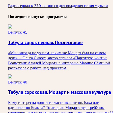
Радиосериал к 270-летию со дня рождения гения музыки
Последние выпуски программы
Выпуск 41
Табула сорок первая. Послесловие
«Мы никогда не узнаем, каким же Моцарт был на самом
деле» — Ольга Сирота, автор сериала «Партитура жизни:
Вольфганг Амадей Моцарт» в интервью Марине Сёминой
рассказала о работе над проектом.
Выпуск 40
Табула сороковая. Моцарт и массовая культура
Кому интересна долгая и счастливая жизнь Баха или
одиночество Брамса? То ли дело Моцарт: чудо-ребёнок,
современники не оценили по достоинству, умер молодым. 