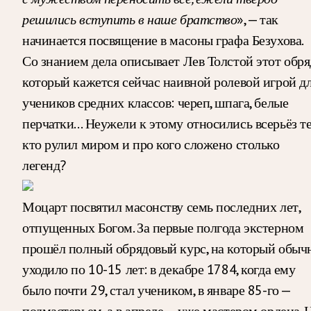
решились вступить в наше братство
», — так
начинается посвящение в масоны графа Безухова.
Со знанием дела описывает Лев Толстой этот обря
который кажется сейчас наивной ролевой игрой д
учеников средних классов: череп, шпага, белые
перчатки… Неужели к этому относились всерьёз те
кто рулил миром и про кого сложено столько
легенд?
Моцарт посвятил масонству семь последних лет,
отпущенных Богом. За первые полгода экстерном
прошёл полный обрядовый курс, на который обыч
уходило по 10-15 лет: в декабре 1784, когда ему
было почти 29, стал учеником, в январе 85-го —
подмастерьем, а в апреле — уже мастером ордена. Н