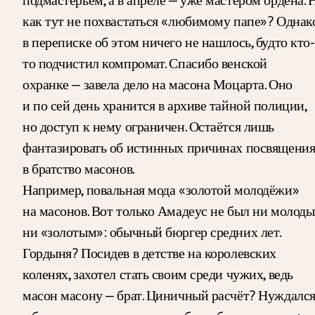
как тут не похвастаться «любимому папе»? Однак
в переписке об этом ничего не нашлось, будто кто-
то подчистил компромат. Спасибо венской
охранке — завела дело на масона Моцарта. Оно
и по сей день хранится в архиве тайной полиции,
но доступ к нему ограничен. Остаётся лишь
фантазировать об истинных причинах посвящени
в братство масонов.
Например, повальная мода «золотой молодёжи»
на масонов. Вот только Амадеус не был ни молоды
ни «золотым»: обычный бюргер средних лет.
Гордыня? Посидев в детстве на королевских
коленях, захотел стать своим среди чужих, ведь
масон масону — брат. Циничный расчёт? Нуждалс