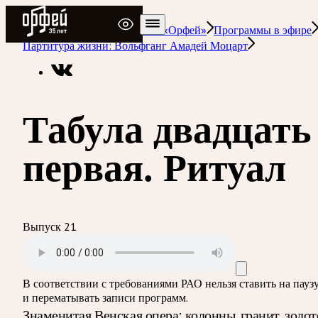
Радио Орфей
Радио классической музыки «Орфей»
Программы в эфире
Партитура жизни: Вольфганг Амадей Моцарт
Табула двадцать
первая. Ритуал
Выпуск 21
В соответствии с требованиями
РАО
нельзя ставить на пауз
и перематывать записи программ.
Знаменитая Венская опера: колонны, гранит, золот