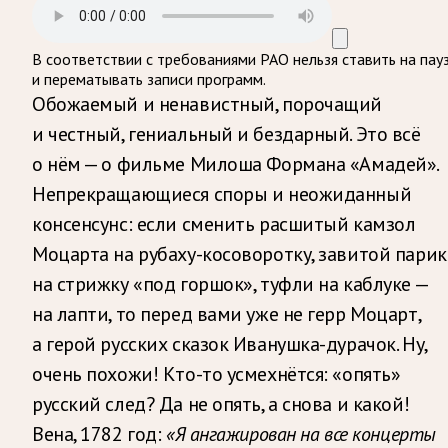
В соответствии с требованиями
РАО
нельзя ставить на пау
и перематывать записи программ.
Обожаемый и ненавистный, порочащий
и честный, гениальный и бездарный. Это всё
о нём — о фильме Милоша Формана «Амадей».
Непрекращающиеся споры и неожиданный
консенсунс: если сменить расшитый камзол
Моцарта на рубаху-косоворотку, завитой парик
на стрижку «под горшок», туфли на каблуке —
на лапти, то перед вами уже не герр Моцарт,
а герой русских сказок Иванушка-дурачок. Ну,
очень похожи! Кто-то усмехнётся: «опять»
русский след? Да не опять, а снова и какой!
Вена, 1782 год:
«Я ангажирован на все концерты