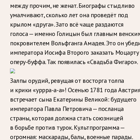
между прочим, не женат. Биографы стыдливо
умалчивают, сколько лет она проведёт под
крылом «друга». Зато всё чаще раздаются
голоса — именно Голицын был главным венски
покровителем Вольфганга Амадея. Это он убед
императора Иосифа Второго заказать Моцарту
оперу-буффа. Так появилась «Свадьба Фигаро».
Залпы орудий, ревущая от восторга толпа
и крики «уррра-а-а»! Осенью 1781 года Австри
встречает сына Екатерины Великой: будущего
императора Павла Петровича — посланца
страны, которая должна стать союзницей
в борьбе против турок. Культпрограмма —
огромная: маскарады, балы, военные парады.