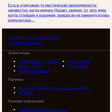
Есть в этом какая-то мистическая закономерность:
неизвестно, когда именно Моцарт занемог, от чего умер,
когда отпевали и хоронили, пришла ли на панихиду вдова
композитора….
Оставить отзыв или пожелание
Сообщить об ошибке
Орфей медиа
Телерадиоцентр Орфей
Видео Орфей
Афиша Орфей
Ноты Орфей
Коллективы Орфей
Партнеры
Российская библиотечная ассоциация (РБА)
///ТРАКТ
Правовая информация
Условия использования сайта