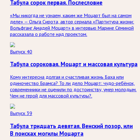
Табула сорок первая. Послесловие
«Мы никогда не узнаем, каким же Моцарт был на самом
деле» — Ольга Сирота, автор сериала «Партитура жизни:
Вольфганг Амадей Моцарт» в интервью Марине Сёминой
рассказала о работе над проектом.
Выпуск 40
Табула сороковая. Моцарт и массовая культура
Кому интересна долгая и счастливая жизнь Баха или
одиночество Брамса? То ли дело Моцарт: чудо-ребёнок,
современники не оценили по достоинству, умер молодым.
Чем не герой для массовой культуры?.
Выпуск 39
Табула тридцать девятая. Венский позор, или
В поисках могилы Моцарта