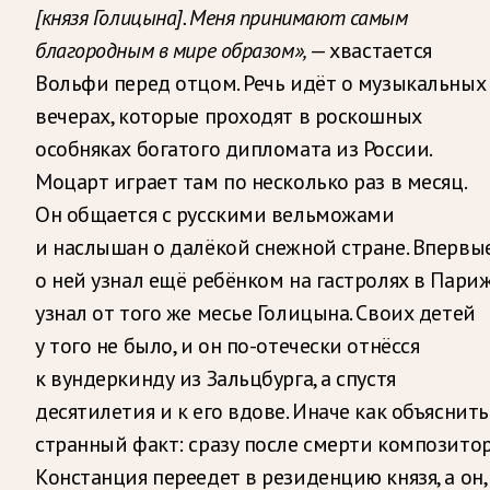
[князя Голицына]. Меня принимают самым
благородным в мире образом»,
— хвастается
Вольфи перед отцом. Речь идёт о музыкальных
вечерах, которые проходят в роскошных
особняках богатого дипломата из России.
Моцарт играет там по несколько раз в месяц.
Он общается с русскими вельможами
и наслышан о далёкой снежной стране. Впервы
о ней узнал ещё ребёнком на гастролях в Париж
узнал от того же месье Голицына. Своих детей
у того не было, и он по-отечески отнёсся
к вундеркинду из Зальцбурга, а спустя
десятилетия и к его вдове. Иначе как объяснить
странный факт: сразу после смерти композито
Констанция переедет в резиденцию князя, а он,