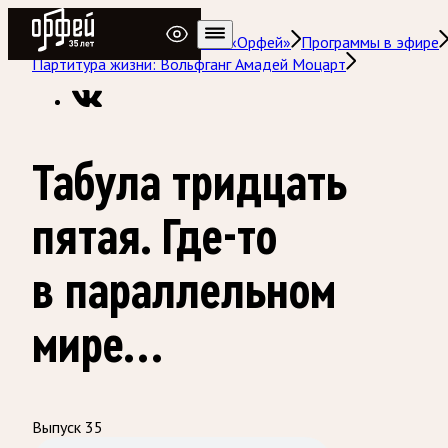
Радио Орфей
Радио классической музыки «Орфей»
Программы в эфире
Партитура жизни: Вольфганг Амадей Моцарт
Табула тридцать
пятая. Где-то
в параллельном
мире…
Выпуск 35